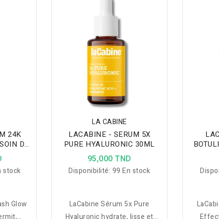
réparen
ténue les
et Hyaluronate de Zinc qui
peau grâ
umine le
régule l'excès de sébum,
hyaluron
e une
resserre les pores, réduit les
aquillage
imperfections et les marques
s.
tout en hydratant et matifiant
durablement la peau.
LA CABINE
M 24K
LACABINE - SERUM 5X
LAC
SOIN DU
PURE HYALURONIC 30ML
BOTUL
ISSANT
D
95,000 TND
 stock
Disponibilité:
99 En stock
Dispon
ash Glow
LaCabine Sérum 5x Pure
LaCabi
ermit,
Hyaluronic hydrate, lisse et
Effect