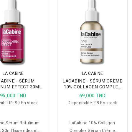
t et raffermissent la
plus ferme, élastique et
ce à cinq types d’acide
éclatant.
ique pur et des actifs
régénérants.
LA CABINE
LA CABINE
ABINE - SÉRUM
LACABINE - SÉRUM CRÈME
INUM EFFECT 30ML
10% COLLAGEN COMPLEX
30ML
95,000 TND
69,000 TND
ibilité:
99 En stock
Disponibilité:
98 En stock
ne Sérum Botulinum
LaCabine 10% Collagen
 30ml lisse rides et
Complex Sérum Crème