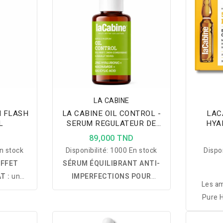
amarine,
de Jojoba qui exfolie en
beurre
ouge et
douceur, stimule le
ré
les rides
renouvellement cellulaire,
pigmen
es taches
réduit les rides, améliore la
réapparit
t la peau
texture de la peau et révèle un
hydrater
 plus
teint plus lisse, lumineux et
plus l
lement
visiblement rajeuni.
LA CABINE
M FLASH
LA CABINE OIL CONTROL -
LAC
L
SERUM REGULATEUR DE
HYA
SEBUM 30ML
D
89,000 TND
n stock
Disponibilité:
1000 En stock
Dispon
EFFET
SÉRUM ÉQUILIBRANT ANTI-
T :
un
IMPERFECTIONS POUR
Les a
 Algues
PEAUX MIXTES À GRASSES :
Pure H
n effet
un sérum sans huile enrichi en
inten
minute,
Acide Salicylique, Niacinamide