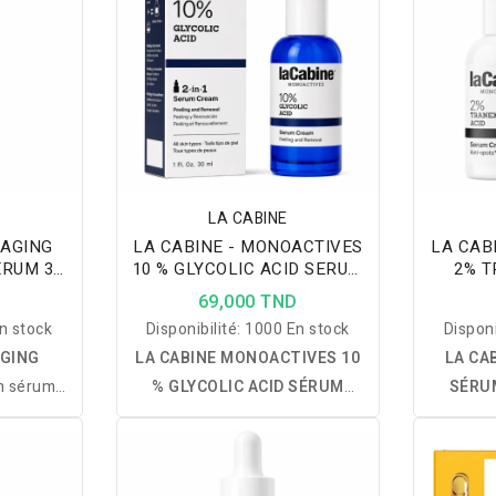
LA CABINE
 AGING
LA CABINE - MONOACTIVES
LA CAB
ERUM 30
10 % GLYCOLIC ACID SERUM
2% T
CREME 30ML
SER
D
69,000 TND
n stock
Disponibilité:
1000 En stock
Disponi
AGING
LA CABINE MONOACTIVES 10
LA CA
n sérum
% GLYCOLIC ACID SÉRUM
SÉRUM
ntration
CRÈME :
un soin de nuit 2-en-1
TRANE
Algue des
enrichi en 10 % d'Acide
soin 2-
guerite,
Glycolique, Squalane et Esters
tranex