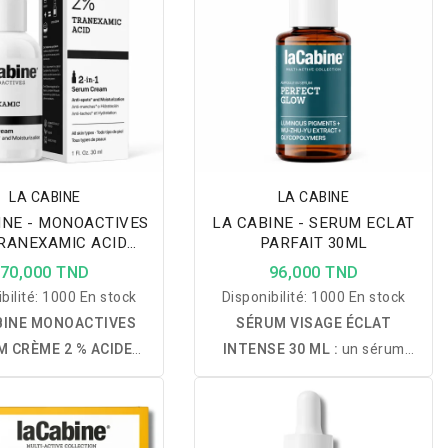
LA CABINE
LA CABINE
INE - MONOACTIVES
LA CABINE - SERUM ECLAT
RANEXAMIC ACID
PARFAIT 30ML
UM CREME 30ML
70,000 TND
96,000 TND
bilité:
1000 En stock
Disponibilité:
1000 En stock
BINE MONOACTIVES
SÉRUM VISAGE ÉCLAT
 CRÈME 2 % ACIDE
INTENSE 30 ML :
un sérum
XAMIQUE 30 ML :
un
illuminateur enrichi en
en-1 enrichi en acide
niacinamide, carnosine et
amique, squalane et
extraits végétaux qui hydrate,