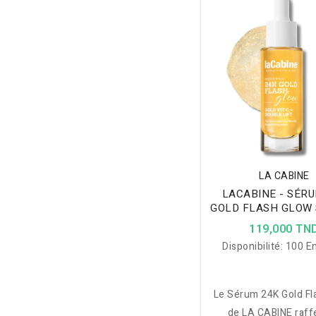
raffermit la peau, at
signes de fatigue, ill
teint et constitu
excellente base de m
jusqu'à 8 heure
LA CABINE
LACABINE - SÉRU
GOLD FLASH GLOW 
VISAGE RAFFERM
119,000 TN
30ML
Disponibilité:
100 En
Le Sérum 24K Gold Fl
de LA CABINE raff