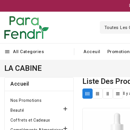
All Categories
Acceuil
Promotion
menu
LA CABINE
Liste Des Pro
Accueil
Il y
Nos Promotions

Beauté
Coffrets et Cadeaux
