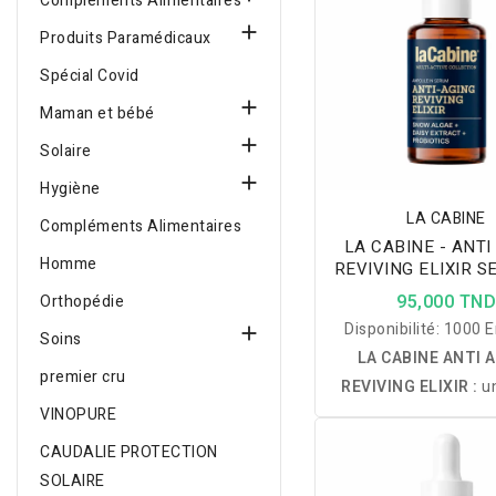
Compléments Alimentaires

Produits Paramédicaux
Spécial Covid

Maman et bébé

Solaire

Hygiène
LA CABINE
Compléments Alimentaires
LA CABINE - ANTI
Homme
REVIVING ELIXIR S
ML
95,000 TN
Orthopédie
Disponibilité:
1000 E

Soins
LA CABINE ANTI 
premier cru
REVIVING ELIXIR :
u
VINOPURE
anti-âge haute conce
enrichi en Poudre d'
CAUDALIE PROTECTION
Neiges, Fleur de Mar
SOLAIRE