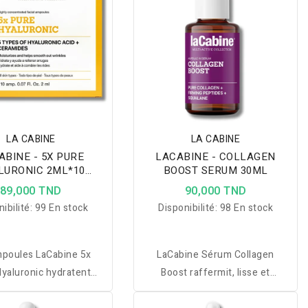
 de karité qui aide à
ravive instantanément l'éclat
duire les taches
du teint, raffermit la peau, lisse
taires, prévenir leur
les rides et ridules et révèle un
ion, unifier le teint et
teint uniforme et lumineux.
 la peau pour un visage
umineux et éclatant.
LA CABINE
LA CABINE
ABINE - 5X PURE
LACABINE - COLLAGEN
LURONIC 2ML*10
BOOST SERUM 30ML
AMPOULES
89,000 TND
90,000 TND
ibilité:
99 En stock
Disponibilité:
98 En stock
mpoules LaCabine 5x
LaCabine Sérum Collagen
yaluronic hydratent
Boost raffermit, lisse et
sément, repulpent,
hydrate la peau pour un visage