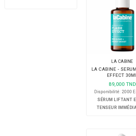
Probiotiques, Swerti
Algues de la Mer R
Carnosine qui réduit 
profondes, atténue l
pigmentaires, raffermi
et révèle un teint
lumineux et visib
rajeuni.
LA CABINE
LA CABINE - SERU
EFFECT 30M
89,000 TN
Disponibilité:
2000 E
SÉRUM LIFTANT 
TENSEUR IMMÉDIA
sérum concentré aux
Rouges qui offre u
liftant visible en 1 