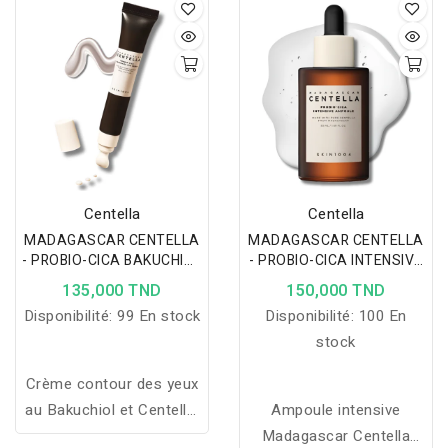
la peau tout en éliminant
l'élasticité tout en
maquillage et impuretés.
apaisant pour un teint
lisse et uniforme.
Centella
Centella
MADAGASCAR CENTELLA
MADAGASCAR CENTELLA
- PROBIO-CICA BAKUCHIOL
- PROBIO-CICA INTENSIVE
EYE CREAM 20ML
AMPOULE 50 ML
135,000 TND
150,000 TND
Disponibilité:
99 En stock
Disponibilité:
100 En
stock
Crème contour des yeux
au Bakuchiol et Centella,
Ampoule intensive
anti-âge et anti-rides, qui
Madagascar Centella