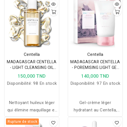
unifie le teint, réduit les
inflammations, nourrit,
taches pigmentaires et
raffermit et protège tous
hydrate profondément
types de peaux.
pour une peau éclatante.
Centella
Centella
MADAGASCAR CENTELLA
MADAGASCAR CENTELLA
- LIGHT CLEANSING OIL
- POREMISING LIGHT GEL
200ML
CREAM 75 ML
150,000 TND
140,000 TND
Disponibilité:
98 En stock
Disponibilité:
97 En stock
Nettoyant huileux léger
Gel-crème léger
qui élimine maquillage et
hydratant au Centella,
impuretés tout en
Aloe Vera et
Rupture de stock
hydratant, apaisant et
Niacinamide, qui resserre