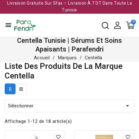
Livraison Gratuite Sur Sfax – Livraison À 7 DT Dans Toute La
Tunisie​
menu
Centella Tunisie | Sérums Et Soins
Apaisants | Parafendri
Accueil
Marques
Centella
Liste Des Produits De La Marque
Centella
Sélectionner

Affichage 1-12 de 18 article(s)