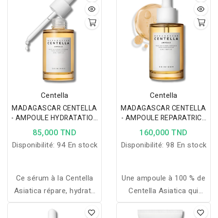
de peaux pour un teint
respectant l'équilibre
frais et confortable.
naturel du teint.
Centella
Centella
MADAGASCAR CENTELLA
MADAGASCAR CENTELLA
- AMPOULE HYDRATATION
- AMPOULE REPARATRICE
30ML
HYDRATANTE 100ML
85,000 TND
160,000 TND
Disponibilité:
94 En stock
Disponibilité:
98 En stock
Ce sérum à la Centella
Une ampoule à 100 % de
Asiatica répare, hydrate
Centella Asiatica qui
et apaise la peau,
répare la barrière cutanée
renforce la barrière
et hydrate intensément