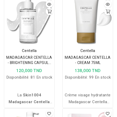
cutanée et laisse le teint
pour une peau apaisée et
visiblement plus sain et
renforcée.
lumineux.
Centella
Centella
MADAGASCAR CENTELLA
MADAGASCAR CENTELLA
- BRIGHTENING CAPSULE
- CREAM 75ML
AMPOULE 50ML
120,000 TND
138,000 TND
Disponibilité:
81 En stock
Disponibilité:
99 En stock
La
Skin1004
Crème visage hydratante
Madagascar Centella
Madagascar Centella
Tone Brightening
Cream 75ml de Skin1004,
Ampoule
illumine et
apaise rougeurs et