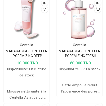
régénérant la peau en
les pores, unifie le teint
douceur.
et apaise les peaux
sensibles.
Centella
Centella
MADAGASCAR CENTELLA
MADAGASCAR CENTELLA
- POREMIZING DEEP
- POREMIZING FRESH
CLEANSING FOAM 125 ML
AMPOULE 100ML
110,000 TND
160,000 TND
Disponibilité:
En rupture
Disponibilité:
97 En stock
de stock
Cette ampoule réduit
Mousse nettoyante à la
l'apparence des pores
Centella Asiatica qui
dilatés, purifie la peau,
purifie, hydrate et apaise
raffermit et améliore