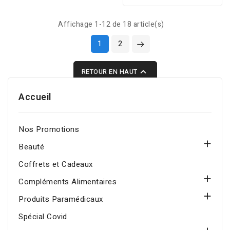
hydrate, apaise et
Probio-Cica 50ml :
raffermit la peau délicate
hydrate, apaise et répare
Affichage 1-12 de 18 article(s)
du contour des yeux.
la barrière cutanée avec
1
2
Centella Asiatica
fermentée et céramide,

RETOUR EN HAUT
rapidement absorbée,
non collante.
Accueil
Nos Promotions

Beauté
Coffrets et Cadeaux

Compléments Alimentaires

Produits Paramédicaux
Spécial Covid