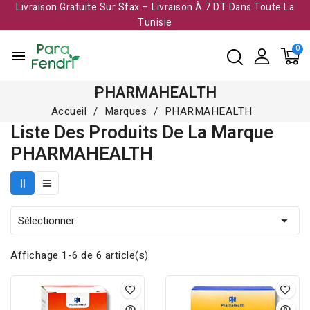
Livraison Gratuite Sur Sfax – Livraison À 7 DT Dans Toute La
Tunisie​
menu
PHARMAHEALTH
Accueil
Marques
PHARMAHEALTH
Liste Des Produits De La Marque
PHARMAHEALTH
Sélectionner

Affichage 1-6 de 6 article(s)