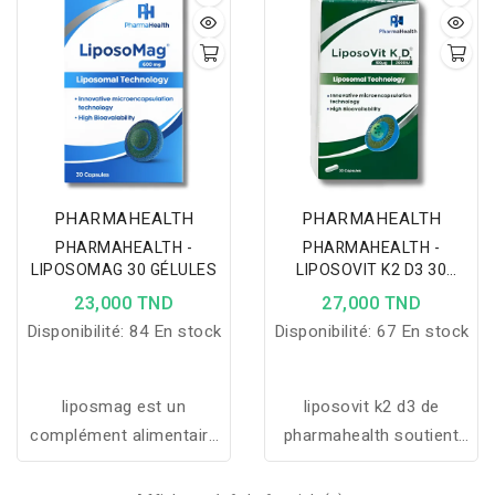
le stress, améliorer
nocturnes et contribue à
l’humeur et soutenir les
un sommeil naturel,
capacités mentales grâce
profond et réparateur.
à plantes adaptogènes,
acides aminés et
magnésium.
PHARMAHEALTH
PHARMAHEALTH
PHARMAHEALTH -
PHARMAHEALTH -
LIPOSOMAG 30 GÉLULES
LIPOSOVIT K2 D3 30
GELULES
23,000 TND
27,000 TND
Disponibilité:
84 En stock
Disponibilité:
67 En stock
liposmag est un
liposovit k2 d3 de
complément alimentaire
pharmahealth soutient
à base de magnésium et
les os et le cœur grâce à
vitamines essentielles qui
sa formule vitamine k2 et