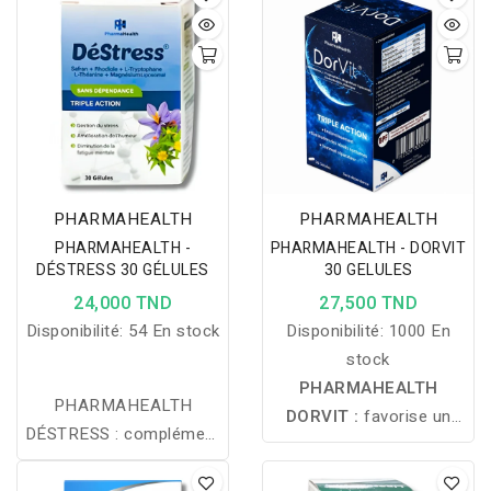
irritations de la gorge et
pour mobilité et confort
soutient les défenses
articulaire optimal.
naturelles de l’organisme.
PHARMAHEALTH
PHARMAHEALTH
PHARMAHEALTH -
PHARMAHEALTH - DORVIT
DÉSTRESS 30 GÉLULES
30 GELULES
24,000 TND
27,500 TND
Disponibilité:
54 En stock
Disponibilité:
1000 En
stock
PHARMAHEALTH
PHARMAHEALTH
DORVIT :
favorise un
DÉSTRESS : complément
endormissement rapide,
alimentaire pour réduire
aide à réduire les réveils