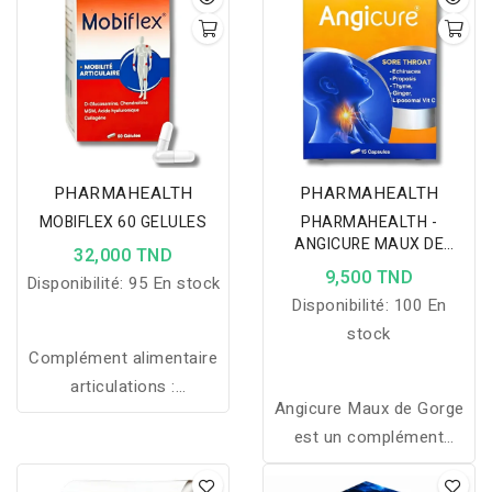
PHARMAHEALTH
PHARMAHEALTH
MOBIFLEX 60 GELULES
PHARMAHEALTH -
ANGICURE MAUX DE
32,000 TND
GORGE 15 GÉLULES
9,500 TND
Disponibilité:
95 En stock
Disponibilité:
100 En
stock
Complément alimentaire
articulations :
Angicure Maux de Gorge
glucosamine,
est un complément
chondroïtine, MSM, acide
naturel qui apaise les
hyaluronique et collagène