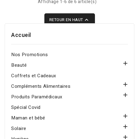
Affichage 1-6 de 6 article(s)
soutient vitalité, détente
vitamine d3, 30 gélules
musculaire et
pour un mois de

RETOUR EN HAUT
fonctionnement du
supplémentation
système nerveux.
quotidienne.
Accueil
Nos Promotions

Beauté
Coffrets et Cadeaux

Compléments Alimentaires

Produits Paramédicaux
Spécial Covid

Maman et bébé

Solaire
