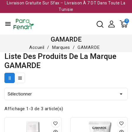
Livraison Gratuite Sur Sfax – Livraison À 7 DT Dans Toute La
Tunisie​
menu
GAMARDE
Accueil
Marques
GAMARDE
Liste Des Produits De La Marque
GAMARDE
Sélectionner

Affichage 1-3 de 3 article(s)