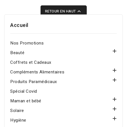
de l'âge au quotidien.

RETOUR EN HAUT
Accueil
Nos Promotions

Beauté
Coffrets et Cadeaux

Compléments Alimentaires

Produits Paramédicaux
Spécial Covid

Maman et bébé

Solaire

Hygiène