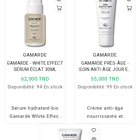
GAMARDE
GAMARDE
GAMARDE - WHITE EFFECT
GAMARDE PRÈS-ÂGE -
SÉRUM ÉCLAT 30ML
SOIN ANTI-ÂGE JOUR ET
NUIT 40ML
62,000 TND
55,000 TND
Disponibilité:
94 En stock
Disponibilité:
99 En stock
Sérum hydratant bio
Crème anti-âge
Gamarde White Effect
nourrissante et
avec acide
revitalisante, enrichie
hyaluronique, aloe vera
en huiles naturelles