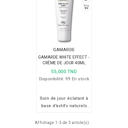
et huile d’argan pour un
pour lisser, protéger et
teint éclatant et une
réparer la peau.
peau protégée.
GAMARDE
GAMARDE WHITE EFFECT -
CRÈME DE JOUR 40ML
55,000 TND
Disponibilité:
99 En stock
Soin de jour éclatant à
base d'actifs naturels
pour hydrater, tonifier
et prévenir les signes
Affichage 1-3 de 3 article(s)