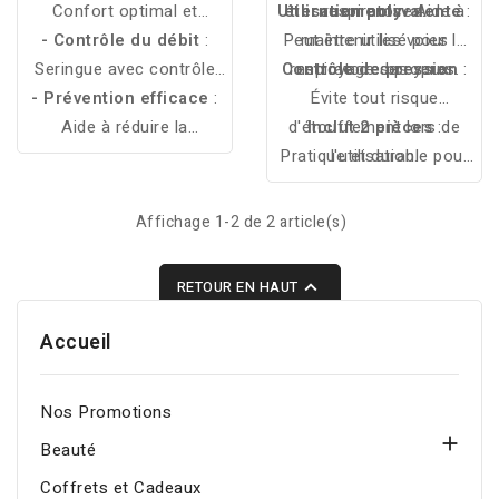
Confort optimal et
Utilisation polyvalente
éternuements
respiratoires.
: Aide à
:
- Contrôle du débit
sécurité pour la peau
:
Peut être utilisé pour le
maintenir les voies
Seringue avec contrôle
délicate de l'enfant.
Contrôle de pression
respiratoires propres.
nettoyage des yeux.
:
- Prévention efficace
pour un nettoyage doux
:
Évite tout risque
Aide à réduire la
et sans risque
d'étouffement lors de
Inclut 2 pièces
:
congestion et à prévenir
d’étouffement.
Pratique et durable pour
l'utilisation.
les infections
un usage quotidien.
respiratoires.
Affichage 1-2 de 2 article(s)

RETOUR EN HAUT
Accueil
Nos Promotions

Beauté
Coffrets et Cadeaux