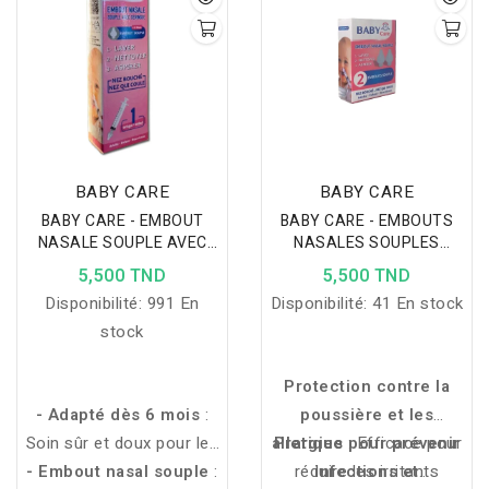
BABY CARE
BABY CARE
BABY CARE - EMBOUT
BABY CARE - EMBOUTS
NASALE SOUPLE AVEC
NASALES SOUPLES
SERINGUE +6MOIS
+6MOIS (2 PIECES)
5,500 TND
5,500 TND
Disponibilité:
991 En
Disponibilité:
41 En stock
stock
Protection contre la
- Adapté dès 6 mois
:
poussière et les
Soin sûr et doux pour les
allergies
Pratique pour prévenir
: Efficace pour
- Embout nasal souple
bébés.
:
réduire les irritants
infections et