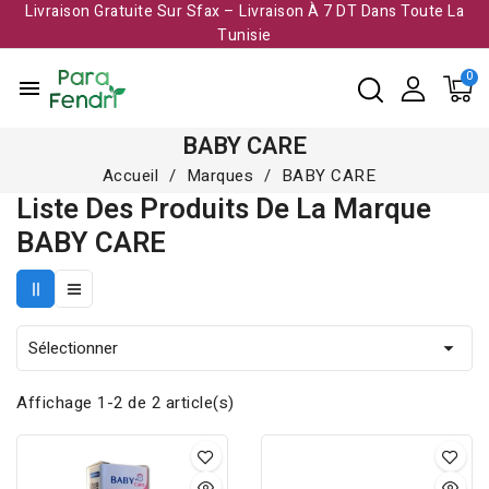
Livraison Gratuite Sur Sfax – Livraison À 7 DT Dans Toute La
Tunisie​
menu
BABY CARE
Accueil
Marques
BABY CARE
Liste Des Produits De La Marque
BABY CARE
Sélectionner

Affichage 1-2 de 2 article(s)