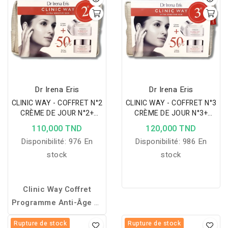
Dr Irena Eris
Dr Irena Eris
CLINIC WAY - COFFRET N°2
CLINIC WAY - COFFRET N°3
CRÈME DE JOUR N°2+
CRÈME DE JOUR N°3+
CREME NUIT N°2
CREME NUIT N°3
110,000 TND
120,000 TND
Disponibilité:
976 En
Disponibilité:
986 En
stock
stock
Clinic Way Coffret
Programme Anti-Âge 2°
: un rituel jour et nuit qui
Rupture de stock
Rupture de stock