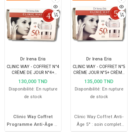
hydrate, régénère et
réduit visiblement les
rides pour une peau plus
ferme et éclatante.
Dr Irena Eris
Dr Irena Eris
CLINIC WAY - COFFRET N°4
CLINIC WAY - COFFRET N°5
CRÈME DE JOUR N°4+
CRÈME JOUR N°5+ CRÈME
CRÈME NUIT N°4
NUIT N°5
130,000 TND
135,000 TND
Disponibilité:
En rupture
Disponibilité:
En rupture
de stock
de stock
Clinic Way Coffret
Clinic Way Coffret Anti-
Programme Anti-Âge 4°
Âge 5° : soin complet