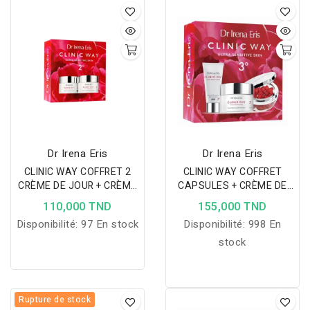
réduit poches et cernes
pour un regard jeune et
éclatant.
Dr Irena Eris
Dr Irena Eris
CLINIC WAY COFFRET 2
CLINIC WAY COFFRET
CRÈME DE JOUR + CRÈME
CAPSULES + CRÈME DE
DE NUIT À -50%
JOUR 3 À -50% + CRÈME
110,000 TND
155,000 TND
DE NUIT 3 15ML OFFERTE
Disponibilité:
97 En stock
Disponibilité:
998 En
stock
Rupture de stock