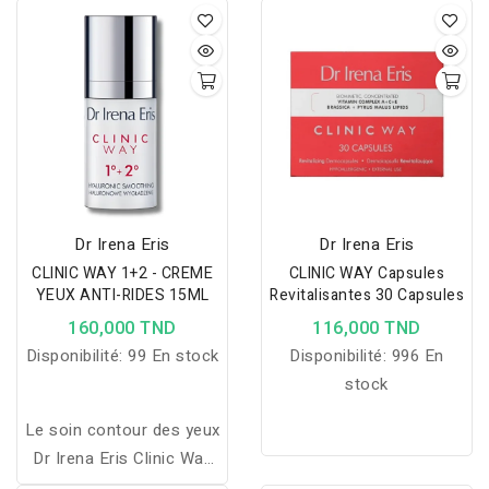
:
un soin complet jour et
jour et nuit pour réduire
nuit pour réduire les
les rides, raffermir et
rides, raffermir et rajeunir
revitaliser la peau pour un
la peau.
teint éclatant et jeune.
Dr Irena Eris
Dr Irena Eris
CLINIC WAY 1+2 - CREME
CLINIC WAY Capsules
YEUX ANTI-RIDES 15ML
Revitalisantes 30 Capsules
160,000 TND
116,000 TND
Disponibilité:
99 En stock
Disponibilité:
996 En
stock
Le soin contour des yeux
Dr Irena Eris Clinic Way
1°+ 2° hydrate, nourrit et