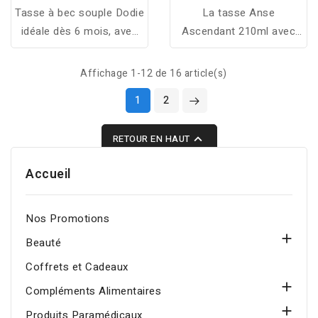
Tasse à bec souple Dodie
La tasse Anse
idéale dès 6 mois, avec
Ascendant 210ml avec
valve anti-fuite, bec doux
bec en silicone souple et
et capuchon pour une
bouchon hermétique est
Affichage 1-12 de 16 article(s)
transition confortable et
idéale pour les bébés,
1
2
sans accident.
sûre et pratique pour la
maison ou les

RETOUR EN HAUT
déplacements.
Accueil
Nos Promotions

Beauté
Coffrets et Cadeaux

Compléments Alimentaires

Produits Paramédicaux