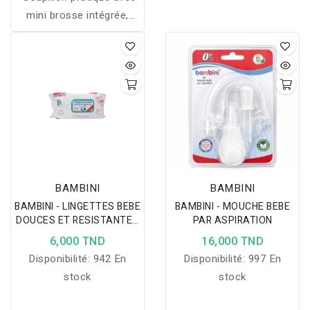
mini brosse intégrée,
pour un nettoyage
efficace et sans rayures
des biberons, tétines et
accessoires
d’allaitement.
BAMBINI
BAMBINI
BAMBINI - LINGETTES BEBE
BAMBINI - MOUCHE BEBE
DOUCES ET RESISTANTES
PAR ASPIRATION
72PIECES
6,000 TND
16,000 TND
Disponibilité:
942 En
Disponibilité:
997 En
stock
stock