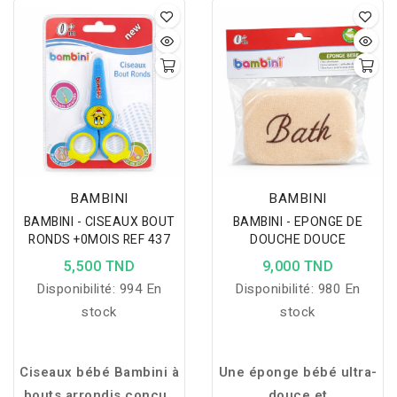
conçu pour offrir une
tétée confortable et
accompagner
l’autonomie de bébé en
toute sécurité.
BAMBINI
BAMBINI
BAMBINI - CISEAUX BOUT
BAMBINI - EPONGE DE
RONDS +0MOIS REF 437
DOUCHE DOUCE
5,500 TND
9,000 TND
Disponibilité:
994 En
Disponibilité:
980 En
stock
stock
Ciseaux bébé Bambini à
Une éponge bébé ultra-
bouts arrondis conçus
douce et