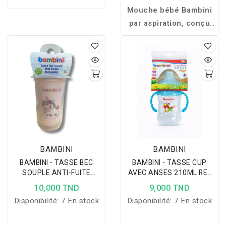
Mouche bébé Bambini
par aspiration, conçu
pour dégager en
douceur les voies
nasales de bébé et
améliorer sa respiration
en toute sécurité dès la
naissance.
BAMBINI
BAMBINI
BAMBINI - TASSE BEC
BAMBINI - TASSE CUP
SOUPLE ANTI-FUITE
AVEC ANSES 210ML REF
INCASSABLE +6MOIS
407
10,000 TND
9,000 TND
Disponibilité:
7 En stock
Disponibilité:
7 En stock