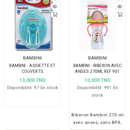
gencives sensibles de
efficacement les
bébé tout en
gencives sensibles de
garantissant sécurité,
bébé tout en favorisant
confort et utilisation
son éveil et sa
adaptée dès 4 mois.
motricité.
BAMBINI
BAMBINI
BAMBINI - ASSIETTE ET
BAMBINI - BIBERON AVEC
COUVERTS
ANSES 270ML REF 901
13,000 TND
10,000 TND
Disponibilité:
97 En stock
Disponibilité:
991 En
stock
Biberon Bambini 270 ml
avec anses, sans BPA,