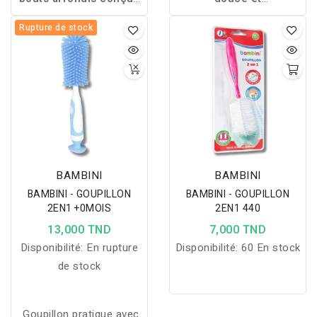
pour couper les ongles
hypoallergénique,
Rupture de stock
en toute sécurité, avec
conçue pour nettoyer
base de rangement
délicatement la peau
hygiénique et utilisation
fragile des nourrissons
confortable dès le
tout en offrant une
premier mois.
absorption optimale et
une utilisation facile.
BAMBINI
BAMBINI
BAMBINI - GOUPILLON
BAMBINI - GOUPILLON
2EN1 +0MOIS
2EN1 440
13,000 TND
7,000 TND
Disponibilité:
En rupture
Disponibilité:
60 En stock
de stock
Goupillon pratique avec