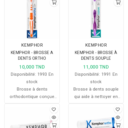
fraîche.
KEMPHOR
KEMPHOR
KEMPHOR - BROSSE A
KEMPHOR - BROSSE À
DENTS ORTHO
DENTS SOUPLE
10,000 TND
11,000 TND
Disponibilité:
1993 En
Disponibilité:
1991 En
stock
stock
Brosse à dents
Brosse à dents souple
orthodontique conçue
qui aide à nettoyer en
pour aider à nettoyer
douceur, protéger les
autour des bagues et
gencives et atteindre les
atteindre les zones
zones difficiles d’accès.
difficiles d’accès.