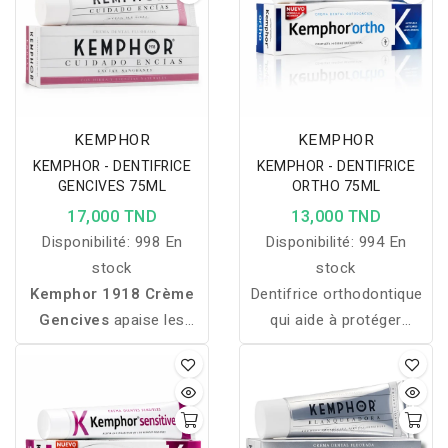
KEMPHOR
KEMPHOR
KEMPHOR - DENTIFRICE
KEMPHOR - DENTIFRICE
GENCIVES 75ML
ORTHO 75ML
17,000 TND
13,000 TND
Disponibilité:
998 En
Disponibilité:
994 En
stock
stock
Kemphor 1918 Crème
Dentifrice orthodontique
Gencives
apaise les
qui aide à protéger
gencives sensibles, réduit
l’émail, limiter la plaque et
l’inflammation et
favoriser une hygiène
renforce leur santé pour
bucco-dentaire complète.
un confort bucco-