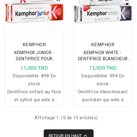
naturellement blancheur
et confort à votre
sourire.
KEMPHOR
KEMPHOR
KEMPHOR JUNIOR -
KEMPHOR WHITE -
DENTIFRICE POUR
DENTIFRICE BLANCHEUR
ENFANTS GOUT FRAISE
75 ML
11,000 TND
13,500 TND
75ML
Disponibilité:
898 En
Disponibilité:
994 En
stock
stock
Dentifrice enfant au fluor
Dentifrice blanchissant
et xylitol qui aide à
quotidien qui aide à
protéger l’émail, prévenir
éliminer les taches,
les caries et limiter la
raviver la blancheur des
Affichage 1-10 de 10 article(s)
plaque dentaire.
dents et protéger l’émail.

RETOUR EN HAUT