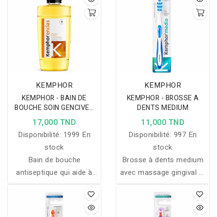
KEMPHOR
KEMPHOR
KEMPHOR - BAIN DE
KEMPHOR - BROSSE A
BOUCHE SOIN GENCIVES
DENTS MEDIUM
500 ML
17,000 TND
11,000 TND
Disponibilité:
1999 En
Disponibilité:
997 En
stock
stock
Bain de bouche
Brosse à dents medium
antiseptique qui aide à
avec massage gingival et
réduire la plaque,
gratte-langue pour un
protéger les gencives et
nettoyage complet et une
favoriser une haleine
haleine plus fraîche.