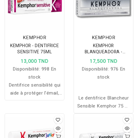
dentaire optimal au
quotidien.
KEMPHOR
KEMPHOR
KEMPHOR - DENTIFRICE
KEMPHOR
SENSITIVE 75ML
BLANQUEADORA -
DENTIFRICE POUR DENTS
13,000 TND
17,500 TND
SENSIBLES 75ML
Disponibilité:
998 En
Disponibilité:
976 En
stock
stock
Dentifrice sensibilité qui
aide à protéger l’émail,
Le dentifrice Blancheur
soulager l’inconfort
Sensible Kemphor 75 ml
dentaire et prendre soin
élimine les taches,
des gencives.
protège les dents
sensibles et redonne