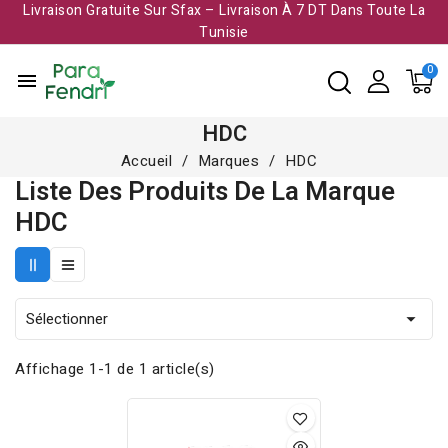
Livraison Gratuite Sur Sfax – Livraison À 7 DT Dans Toute La
Tunisie​
menu
HDC
Accueil
Marques
HDC
Liste Des Produits De La Marque
HDC
Sélectionner

Affichage 1-1 de 1 article(s)