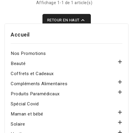
croissance, de
Affichage 1-1 de 1 article(s)
grossesse, de lactation
et de règles abondantes,

RETOUR EN HAUT
et peut être
accompagnée par une
Accueil
fatigue générale, des
étourdissements, une
Nos Promotions
sensibilité aux infections,

une perte de cheveux et
Beauté
des ongles cassants.
Coffrets et Cadeaux

Compléments Alimentaires

Produits Paramédicaux
Spécial Covid

Maman et bébé

Solaire
