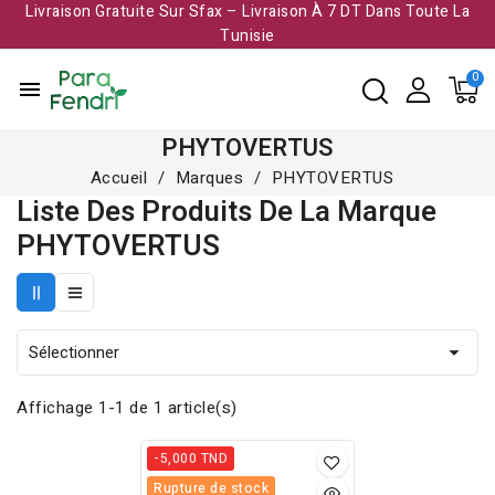
Livraison Gratuite Sur Sfax – Livraison À 7 DT Dans Toute La
Tunisie​
menu
PHYTOVERTUS
Accueil
Marques
PHYTOVERTUS
Liste Des Produits De La Marque
PHYTOVERTUS
Sélectionner

Affichage 1-1 de 1 article(s)
-5,000 TND
Rupture de stock