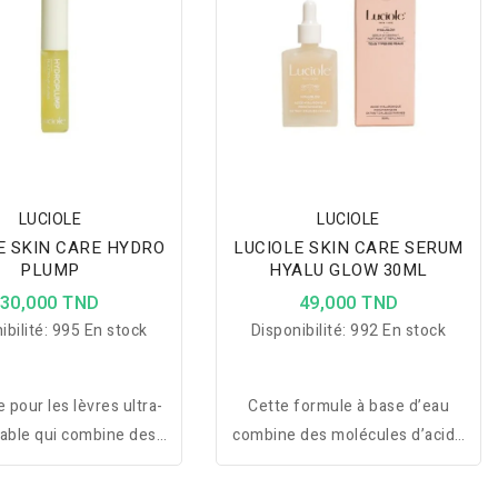
LUCIOLE
LUCIOLE
E SKIN CARE HYDRO
LUCIOLE SKIN CARE SERUM
PLUMP
HYALU GLOW 30ML
30,000 TND
49,000 TND
ibilité:
995 En stock
Disponibilité:
992 En stock
e pour les lèvres ultra-
Cette formule à base d’eau
able qui combine des
combine des molécules d’acide
 puissants pour vous
hyaluronique de différents
n boost d’hydratation
poids moléculaires pour