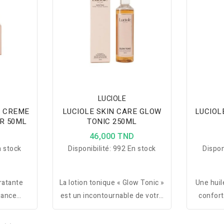
LUCIOLE
E CREME
LUCIOLE SKIN CARE GLOW
LUCIOL
R 50ML
TONIC 250ML
D
46,000 TND
 stock
Disponibilité:
992 En stock
Dispon
ratante
La lotion tonique « Glow Tonic »
Une huil
iance
est un incontournable de votre
confort
Luciole,
routine de soins de la peau.
actifs
i-taches
Conçue avec soin pour
donner u