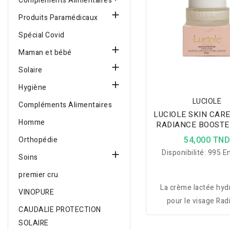
Compléments Alimentaires

Produits Paramédicaux
Spécial Covid

Maman et bébé

Solaire

Hygiène
LUCIOLE
Compléments Alimentaires
LUCIOLE SKIN CAR
Homme
RADIANCE BOOSTE
54,000 TN
Orthopédie
Disponibilité:
995 En

Soins
premier cru
La crème lactée hyd
VINOPURE
pour le visage Rad
CAUDALIE PROTECTION
Booster de la marque 
SOLAIRE
un soin quotidien ant