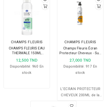
CHAMPS FLEURIS
CHAMPS FLEURIS
CHAMPS FLEURIS EAU
Champs Fleuris Écran
THERMALE 150ML
Protecteur Cheveux - Sun
HYDRATE APAISE ET
& Sea - Waterproof - Sans
12,500 TND
27,000 TND
PROTEGE
Sulfate - 200ml
Disponibilité:
960 En
Disponibilité:
917 En
stock
stock
L’ECRAN PROTECTEUR
CHEVEUX 200ML de la
marque CHAMPS