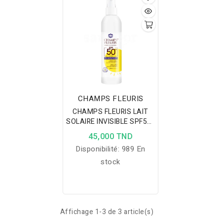
FLEURIS est un
indispensable pour les
cheveux lissés à la
kératine et les cheveux
colorés Aux protéines ,
collagènes , vitamine E et
B5 , et les filtres solaires
Permet de protéger les
CHAMPS FLEURIS
cheveux contre les
CHAMPS FLEURIS LAIT
dégâts du trio infernal
SOLAIRE INVISIBLE SPF50+
(les UV solaire, le sel de
200ML
45,000 TND
mer et le chlore du
Disponibilité:
989 En
piscine). Idéal aussi pour
stock
protéger les cheveux de
vos enfants. Ce
protecteur solaire gaine
et hydrate la fibre
Affichage 1-3 de 3 article(s)
capillaire et lui conserve