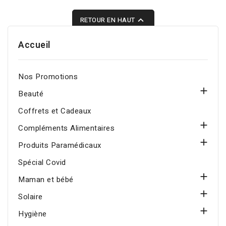
contre le desséchement.

RETOUR EN HAUT
Il maintient les résultats
de lissage à la kératine
Accueil
ou protéine. Il préserve
l’intensité et l’éclat de la
Nos Promotions
couleur. Commandez dés
maintenant et offrez à

Beauté
vos cheveux une barrière
Coffrets et Cadeaux
efficace contre les

Compléments Alimentaires
agressions extérieures

Produits Paramédicaux
Spécial Covid

Maman et bébé

Solaire

Hygiène