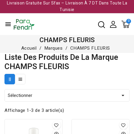
Livraison Gratuite Sur Sfax – Livraison À 7 DT Dans Toute La
Tunisie​
menu
CHAMPS FLEURIS
Accueil
Marques
CHAMPS FLEURIS
Liste Des Produits De La Marque
CHAMPS FLEURIS
Sélectionner

Affichage 1-3 de 3 article(s)