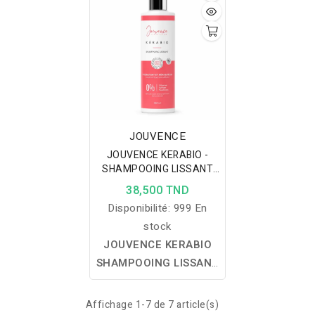
douceur et protège au
sans silicones, sulfates
quotidien.
ni parabènes.
JOUVENCE
JOUVENCE KERABIO -
SHAMPOOING LISSANT
250ML
38,500 TND
Disponibilité:
999 En
stock
JOUVENCE KERABIO
SHAMPOOING LISSANT
250 ML :
nettoie, nourrit
et lisse les cheveux fins
Affichage 1-7 de 7 article(s)