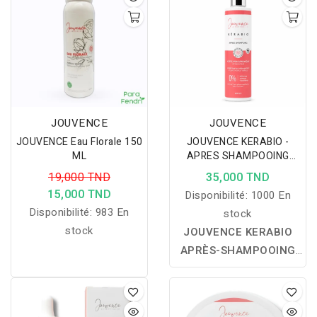
extrait de citron pour
extraits naturels
peau protégée et teint
apaisants et
uniformisé.
antibactériens pour une
peau saine et protégée.
JOUVENCE
JOUVENCE
JOUVENCE Eau Florale 150
JOUVENCE KERABIO -
ML
APRES SHAMPOOING
200ML
19,000 TND
35,000 TND
15,000 TND
Disponibilité:
1000 En
Disponibilité:
983 En
stock
stock
JOUVENCE KERABIO
APRÈS-SHAMPOOING
200 ML :
hydrate, nourrit
et renforce la fibre
capillaire tout en