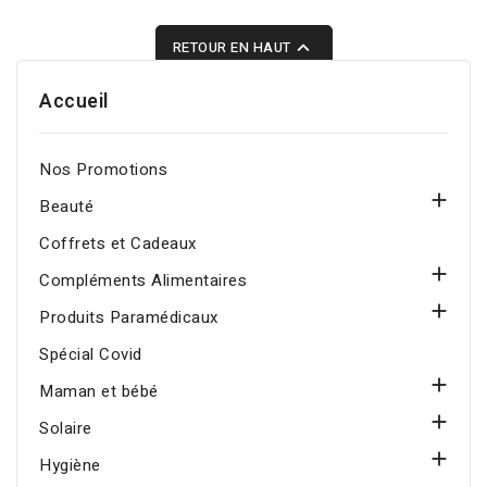
et indisciplinés, aide à
réduire les frisottis et

RETOUR EN HAUT
laisse la chevelure douce,
brillante et plus facile à
Accueil
coiffer.
Nos Promotions

Beauté
Coffrets et Cadeaux

Compléments Alimentaires

Produits Paramédicaux
Spécial Covid

Maman et bébé

Solaire

Hygiène