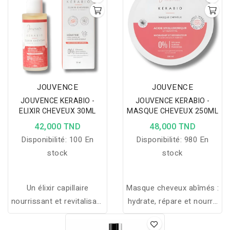
facilitant le démêlage,
pour des cheveux plus
doux, brillants et faciles à
coiffer au quotidien.
JOUVENCE
JOUVENCE
JOUVENCE KERABIO -
JOUVENCE KERABIO -
ELIXIR CHEVEUX 30ML
MASQUE CHEVEUX 250ML
42,000 TND
48,000 TND
Disponibilité:
100 En
Disponibilité:
980 En
stock
stock
Un élixir capillaire
Masque cheveux abîmés :
nourrissant et revitalisant
hydrate, répare et nourrit
qui renforce les cheveux,
la fibre capillaire avec
apporte brillance,
des ingrédients naturels,