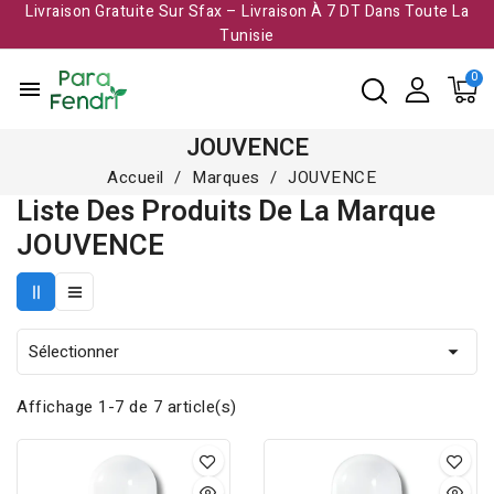
Livraison Gratuite Sur Sfax – Livraison À 7 DT Dans Toute La
Tunisie​
menu
JOUVENCE
Accueil
Marques
JOUVENCE
Liste Des Produits De La Marque
JOUVENCE
Sélectionner

Affichage 1-7 de 7 article(s)