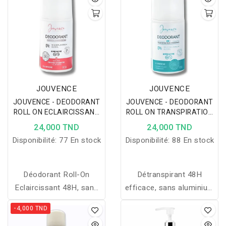
JOUVENCE
JOUVENCE
JOUVENCE - DEODORANT
JOUVENCE - DEODORANT
ROLL ON ECLAIRCISSANT
ROLL ON TRANSPIRATION
50ML
EXCESSIVE 50ML
24,000 TND
24,000 TND
Disponibilité:
77 En stock
Disponibilité:
88 En stock
Déodorant Roll-On
Détranspirant 48H
Eclaircissant 48H, sans
efficace, sans aluminium
sels d’aluminium ni
ni alcool, adapté aux
-4,000 TND
alcool, unisexe, avec
enfants dès 6 ans, avec