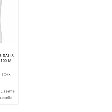
URALIS
 100 ML
D
 stock
Lissante
 rebelles,
t apporte
protection