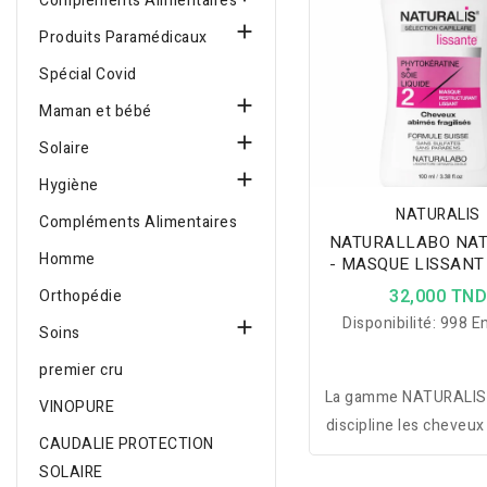
Compléments Alimentaires

Produits Paramédicaux
Spécial Covid

Maman et bébé

Solaire

Hygiène
NATURALIS
Compléments Alimentaires
NATURALLABO NAT
Homme
- MASQUE LISSANT
32,000 TN
Orthopédie
Disponibilité:
998 En

Soins
premier cru
La gamme NATURALIS 
VINOPURE
discipline les cheveux
CAUDALIE PROTECTION
réduit les frisottis e
SOLAIRE
douceur, brillance et 