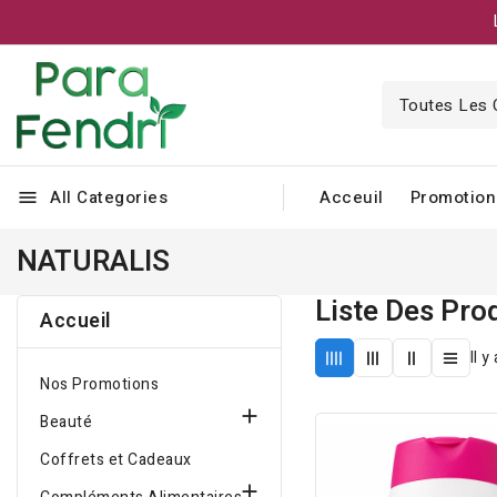
All Categories
Acceuil
Promotion
menu
NATURALIS
Liste Des Pr
Accueil
Il y
Nos Promotions

Beauté
Coffrets et Cadeaux
