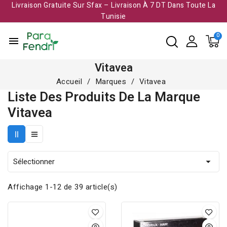
Livraison Gratuite Sur Sfax – Livraison À 7 DT Dans Toute La
Tunisie​
menu
Vitavea
Accueil
Marques
Vitavea
Liste Des Produits De La Marque
Vitavea
Sélectionner

Affichage 1-12 de 39 article(s)