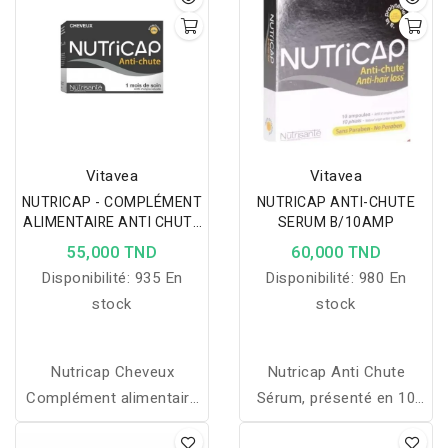
Vitavea
Vitavea
NUTRICAP - COMPLÉMENT
NUTRICAP ANTI-CHUTE
ALIMENTAIRE ANTI CHUTE
SERUM B/10AMP
30 GÉLULES
55,000 TND
60,000 TND
Disponibilité:
935 En
Disponibilité:
980 En
stock
stock
Nutricap Cheveux
Nutricap Anti Chute
Complément alimentaire
Sérum, présenté en 10
- anti chute Contenance :
ampoules, est conçu