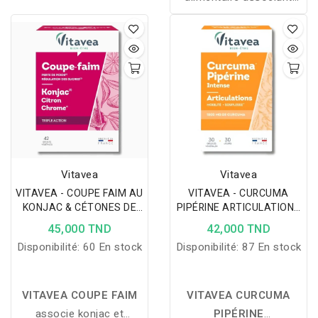
maintenir un taux de
charbon, levure et argile
cholestérol normal grâce
pour favoriser le confort
à la levure de riz rouge et
digestif et réduire les
la coriandre.
ballonnements.
Vitavea
Vitavea
VITAVEA - COUPE FAIM AU
VITAVEA - CURCUMA
KONJAC & CÉTONES DE
PIPÉRINE ARTICULATIONS
FRAMBOISE 42 GELULES
30 GELULES
45,000 TND
42,000 TND
Disponibilité:
60 En stock
Disponibilité:
87 En stock
VITAVEA COUPE FAIM
VITAVEA CURCUMA
associe konjac et
PIPÉRINE