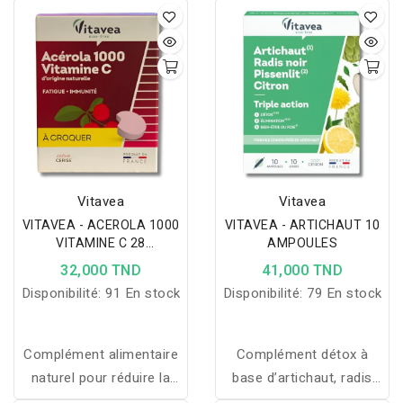
EFFERVESCENT 24
pour renforcer la vitalité,
COMPRIMÉS
la résistance et la beauté
des cheveux.
Vitavea
Vitavea
VITAVEA - ACEROLA 1000
VITAVEA - ARTICHAUT 10
VITAMINE C 28
AMPOULES
COMPRIMES A CROQUER
32,000 TND
41,000 TND
Disponibilité:
91 En stock
Disponibilité:
79 En stock
Complément alimentaire
Complément détox à
naturel pour réduire la
base d’artichaut, radis
fatigue, soutenir les
noir, pissenlit et citron