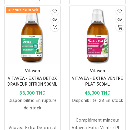
cétones de framboise
ARTICULATIONS
aide à
Rupture de stock
pour favoriser la perte de
réduire l'inflammation,
poids et procurer un
améliorer la mobilité et
effet coupe-faim
protéger les articulations
puissant et naturel.
grâce au curcuma,
pipérine, calcium et
magnésium.
Vitavea
Vitavea
VITAVEA - EXTRA DETOX
VITAVEA - EXTRA VENTRE
DRAINEUR CITRON 500ML
PLAT 500ML
38,000 TND
46,000 TND
Disponibilité:
En rupture
Disponibilité:
28 En stock
de stock
Complément minceur
Vitavea Extra Détox est
Vitavea Extra Ventre Plat