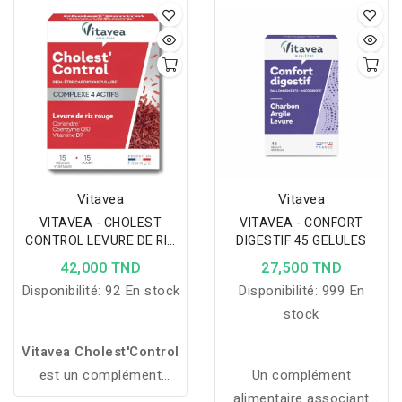
défenses naturelles et
pour soutenir la
protéger les cellules
digestion, purifier
contre le stress oxydatif.
l’organisme et favoriser
le bien-être du foie.
Vitavea
Vitavea
VITAVEA - CHOLEST
VITAVEA - CONFORT
CONTROL LEVURE DE RIZ
DIGESTIF 45 GELULES
ROUGE 15 GELULES
42,000 TND
27,500 TND
Disponibilité:
92 En stock
Disponibilité:
999 En
stock
Vitavea Cholest'Control
est un complément
Un complément
alimentaire qui aide à
alimentaire associant