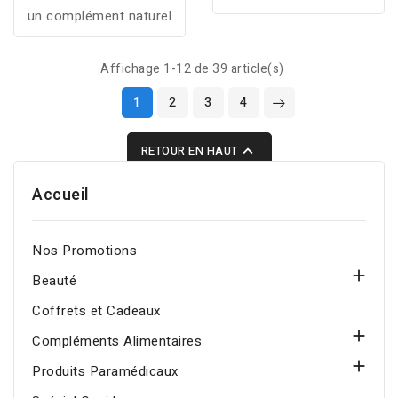
un complément naturel
avec menthe poivrée, thé
au bon goût citron,
vert et queue de cerises
formulé avec 4 plantes
pour favoriser la
Affichage 1-12 de 39 article(s)
pour favoriser
digestion, le drainage et
1
2
3
4
l’élimination et affiner la
l’oxydation des graisses.
silhouette.

RETOUR EN HAUT
Accueil
Nos Promotions

Beauté
Coffrets et Cadeaux

Compléments Alimentaires

Produits Paramédicaux