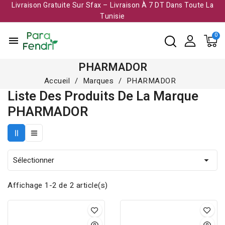
Livraison Gratuite Sur Sfax – Livraison À 7 DT Dans Toute La
Tunisie​
menu
PHARMADOR
Accueil
Marques
PHARMADOR
Liste Des Produits De La Marque
PHARMADOR
Sélectionner

Affichage 1-2 de 2 article(s)