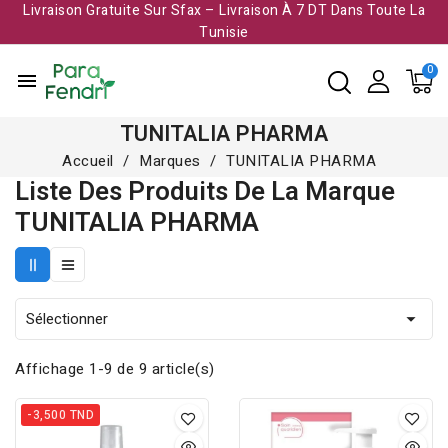
Livraison Gratuite Sur Sfax – Livraison À 7 DT Dans Toute La
Tunisie​
menu
TUNITALIA PHARMA
Accueil
Marques
TUNITALIA PHARMA
Liste Des Produits De La Marque
TUNITALIA PHARMA
Sélectionner

Affichage 1-9 de 9 article(s)
-3,500 TND