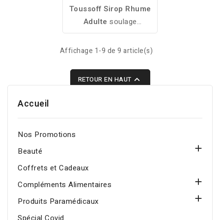
Toussoff Sirop Rhume
Adulte
soulage
rapidement la toux,
dégage les voies
Affichage 1-9 de 9 article(s)
respiratoires et apaise la
gorge pour un meilleur

RETOUR EN HAUT
confort respiratoire.
Accueil
Nos Promotions

Beauté
Coffrets et Cadeaux

Compléments Alimentaires

Produits Paramédicaux
Spécial Covid