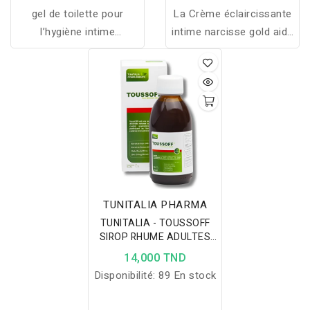
gel de toilette pour
La Crème éclaircissante
l’hygiène intime
intime narcisse gold aide
quotidienne,
à réduire
particulièrement indiqué
l’hyperpigmentation de la
pendant les règles, la
zone intime externe sa
grossesse et la période
formule est enrichie avec
du post-partum
des ingrédients
blanchissants naturels
qui exercent une activité
antioxydante et aident à
protéger et rééquilibrer le
TUNITALIA PHARMA
teint de la zone intime
TUNITALIA - TOUSSOFF
SIROP RHUME ADULTES
150ML
14,000 TND
Disponibilité:
89 En stock