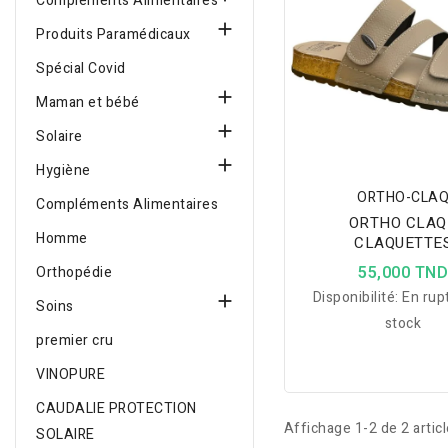
Compléments Alimentaires

Produits Paramédicaux
Spécial Covid

Maman et bébé

Solaire

Hygiène
ORTHO-CLA
Compléments Alimentaires
ORTHO CLAQ
Homme
CLAQUETTE
ORTHOPEDIQUES 
55,000 TN
Orthopédie
AVEC ATTACH
Disponibilité:
En rup

Soins
stock
premier cru
VINOPURE
CAUDALIE PROTECTION
Affichage 1-2 de 2 articl
SOLAIRE