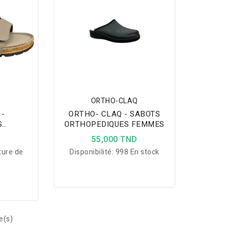
Q
ORTHO-CLAQ
 -
ORTHO- CLAQ - SABOTS
S
ORTHOPEDIQUES FEMMES
BEIGES
D
55,000 TND
ES
ture de
Disponibilité:
998 En stock
e(s)