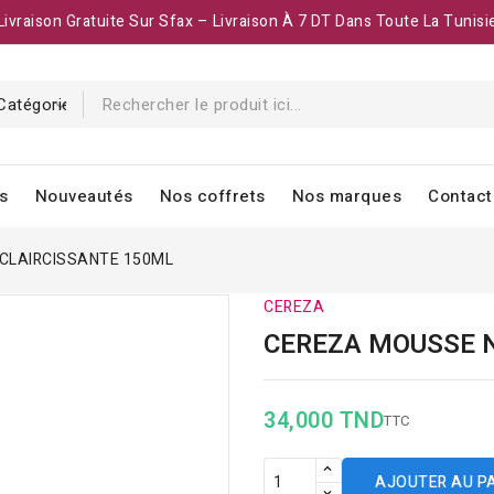
Livraison Gratuite Sur Sfax – Livraison À 7 DT Dans Toute La Tunisi
s
Nouveautés
Nos coffrets
Nos marques
Contact
CLAIRCISSANTE 150ML
CEREZA
CEREZA MOUSSE 
34,000 TND
TTC
AJOUTER AU P