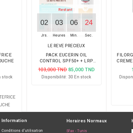
Restant :
02
03
06
24
:
:
:
02
d
04
h
06
m
21
s
Jrs.
Heures
Min.
Sec.
LE REVE PRECIEUX
FRICE
PACK EUCERIN OIL
FILORG
BOUCHE
CONTROL SPF50+ + LRP
CREME
CREME HYDRATANTE PEAU
TYPES 
D
103,000 TND
85,000 TND
MIXTE
 stock
Disponibilité:
30 En stock
Disponi
TEFRICE
OUCHE
Information
Horaires Normaux
Conditions d'utilisation
Sfax - Tunis