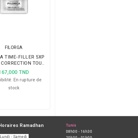
FILORGA
A TIME-FILLER 5XP
 CORRECTION TOUS
DE RIDES PNS 50ML
167,000 TND
bilité:
En rupture de
stock
Horaires Ramadhan
Tunis
08h00 - 16h30
Lundi - Samedi
20h30 - 01h00