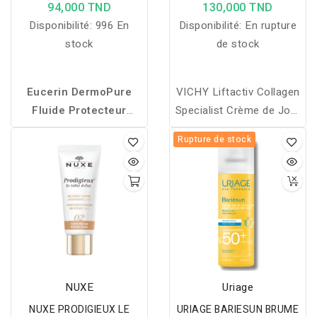
SPF30 50 ML
ANTIAGE- Blue
94,000 TND
130,000 TND
Disponibilité:
996 En
Disponibilité:
En rupture
stock
de stock
Eucerin DermoPure
VICHY Liftactiv Collagen
Fluide Protecteur
Specialist Crème de Jour
SPF30
protège les peaux
Anti-Age 50ML: VICHY
Rupture de stock
à imperfections du soleil,
Liftactiv Collagen
prévient les marques
Specialist Crème de Jour
post-acné et contrôle
Anti-Age apporte une
l’excès de sébum pour un
solution à la perte de
fini mat.
fermeté et au manque
d’éclat dont peuvent
souffrir les peaux qui ont
un déficit en collagène.
NUXE
Uriage
Ce soin traite les
NUXE PRODIGIEUX LE
URIAGE BARIESUN BRUME
différents signes de l'âge