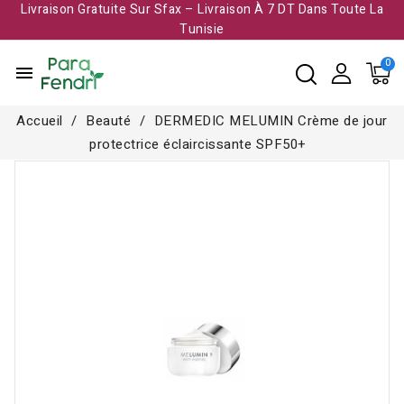
Livraison Gratuite Sur Sfax – Livraison À 7 DT Dans Toute La
Tunisie​
menu
Accueil
Beauté
DERMEDIC MELUMIN Crème de jour
protectrice éclaircissante SPF50+