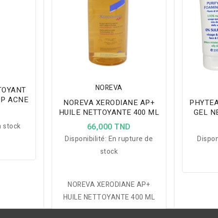
NOREVA
TOYANT
OP ACNE
NOREVA XERODIANE AP+
PHYTEA
HUILE NETTOYANTE 400 ML
GEL N
D
CRE
 stock
66,000 TND
Disponibilité:
En rupture de
Dispon
stock
NOREVA XERODIANE AP+
HUILE NETTOYANTE 400 ML