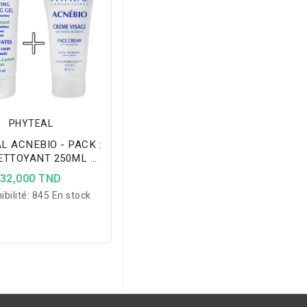
PHYTEAL
L ACNEBIO - PACK :
ETTOYANT 250ML +
ME HYDTRATANTE
32,000 TND
50ML
ibilité:
845 En stock