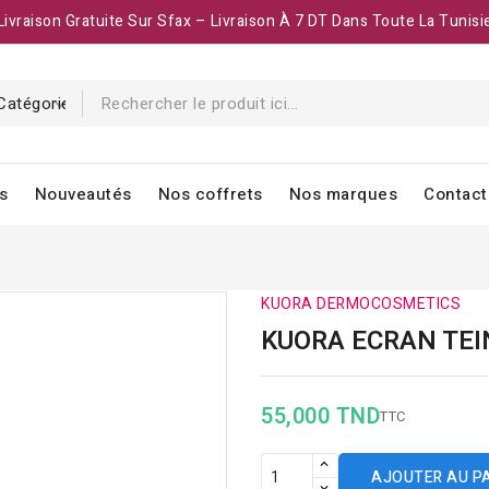
Livraison Gratuite Sur Sfax – Livraison À 7 DT Dans Toute La Tunisi
s
Nouveautés
Nos coffrets
Nos marques
Contact
KUORA DERMOCOSMETICS
KUORA ECRAN TEI
55,000 TND
TTC
AJOUTER AU P