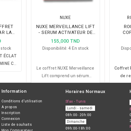
NUXE
R
FFRET
NUXE MERVEILLANCE LIFT
RO
AR LA
- SERUM ACTIVATEUR DE
COF
FERMETE 30ML + CREME
D
155,000 TND
POUDREE 15ML ET
 stock
Disponibilité:
4 En stock
Dispo
TROUSSE OFFERTS
T ÉCLAT
MINE C :
Le coffret NUXE Merveillance
Coffret 
ne crème
Lift comprend un sérum
de re
mousse
activateur de fermeté 30 ml,
rout
ttoyer,
une crème poudrée 15 ml et
hydrater
Information
Horaires Normaux
la peau,
une trousse offerte pour
les p
eint plus
Conditions d'utilisation
Sfax - Tunis
raffermir et illuminer la peau.
sujett
A propos
Lundi - samedi
tant jour
Inscription
08h:00- 20h:00
Connexion
Dimanche
Liste de souhaits
09h:00-18h:00
Mon Comparateur