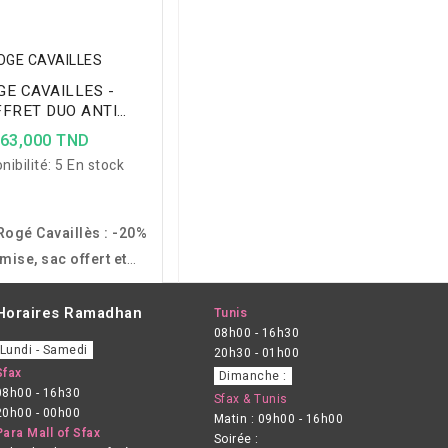
OGE CAVAILLES
GE CAVAILLES -
FRET DUO ANTI
SECHERESSE
63,000 TND
nibilité:
5 En stock
Rogé Cavaillès : -20%
mise, sac offert et
ine complète pour
, apaiser et protéger
Horaires Ramadhan
Tunis
08h00 - 16h30
eaux et muqueuses
Lundi - Samedi
20h30 - 01h00
es à la sécheresse.
Sfax
Dimanche :
08h00 - 16h30
Sfax & Tunis
20h00 - 00h00
Matin : 09h00 - 16h00
Para Mall of Sfax
Soirée :