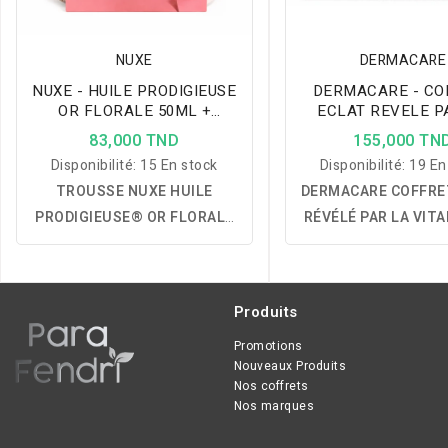
NUXE
DERMACARE
NUXE - HUILE PRODIGIEUSE
DERMACARE - CO
OR FLORALE 50ML +
ECLAT REVELE P
ROLL&GLOW 8ML ET
VITAMINE C
83,000 TND
155,000 TN
BOURSE OFFERTS
Disponibilité:
15 En stock
Disponibilité:
19 En
TROUSSE NUXE HUILE
DERMACARE COFFRE
PRODIGIEUSE® OR FLORALE
RÉVÉLÉ PAR LA VITA
50 ML + ROLL-ON LE PARFUM
associe un sérum, u
PRODIGIEUX® FLORAL 8 ML
hydratante et une 
OFFERT :
une trousse de soins
nettoyante pour ne
Produits
associant une Huile
hydrater et illuminer 
Prodigieuse® Or Florale
tout en révélant un t
Promotions
Nouveaux Produits
illuminatrice et un Roll-On Le
uniforme, frais et écla
Nos coffrets
Parfum Prodigieux® Floral
après jour.
Nos marques
offert, pour nourrir, sublimer