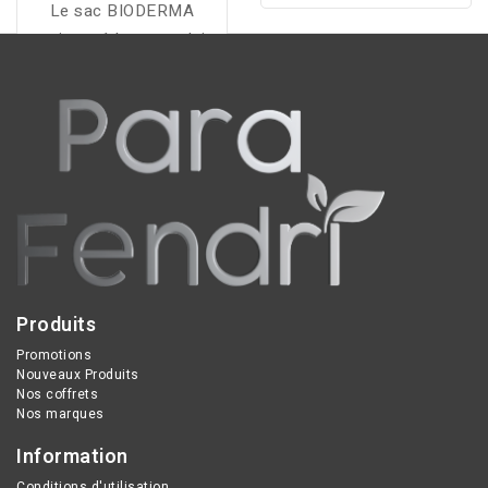
Le sac BIODERMA
pour revitaliser, renforcer
contient : 1 brume solaire
et stimuler la pousse des
Photoderm SPF50+ 150
cheveux tout en
ml, 1 fluide solaire
réduisant leur chute.
invisible Photoderm
SPF100 40 ml, 1 gel
moussant purifiant
Sébium 100 ml offert, et
1 sac de plage offert.
Produits
Promotions
Nouveaux Produits
Nos coffrets
Nos marques
Information
Conditions d'utilisation