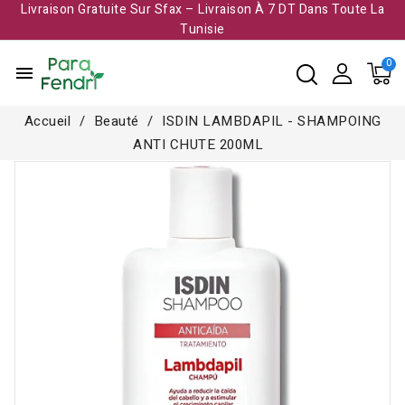
Livraison Gratuite Sur Sfax – Livraison À 7 DT Dans Toute La
Tunisie​
menu
Accueil
Beauté
ISDIN LAMBDAPIL - SHAMPOING
ANTI CHUTE 200ML