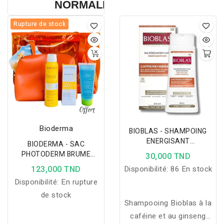
NORMALES À SÈCHES 250 ML
action ciblée et une
technologie
Rupture de stock
transdermique brevetée.
Bioderma
BIOBLAS - SHAMPOING
ENERGISANT
BIODERMA - SAC
CAFFEINE+GINSENG 360ML
PHOTODERM BRUME
30,000 TND
INVISIBLE SPF50+
123,000 TND
Disponibilité:
86 En stock
150ML+FLUIDE MAX SPF
Disponibilité:
En rupture
100 40ML+SEBIUM GEL
MOUSSANT 100ML
de stock
Shampooing Bioblas à la
OFFERT
caféine et au ginseng