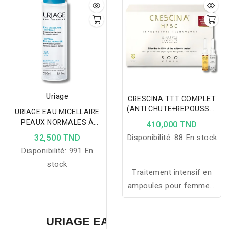
Uriage
CRESCINA TTT COMPLET
(ANTI CHUTE+REPOUSSE)
URIAGE EAU MICELLAIRE
500 Femme 10 +10
PEAUX NORMALES À
410,000 TND
AMPOULES
SÈCHES 250 ML
32,500 TND
Disponibilité:
88 En stock
Disponibilité:
991 En
stock
Traitement intensif en
ampoules pour femmes,
favorisant la repousse
capillaire et freinant la
URIAGE EAU MICELLAIRE PEAU
chute grâce à une double