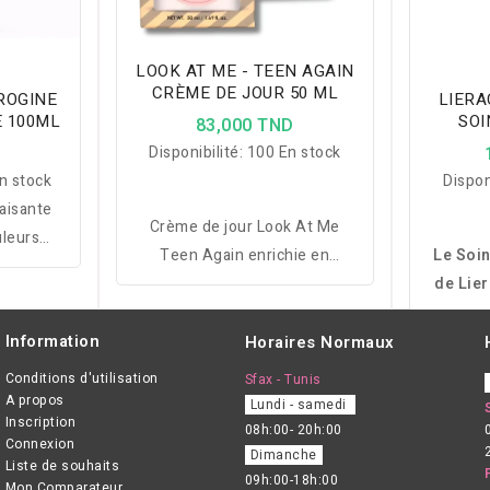
LOOK AT ME - TEEN AGAIN
CRÈME DE JOUR 50 ML
ROGINE
LIERA
E 100ML
SOI
83,000 TND
D
Disponibilité:
100 En stock
n stock
Dispon
aisante
Crème de jour Look At Me
uleurs
Teen Again enrichie en
Le Soin
d les
peptides et collagène, hydrate
de Lier
se la
intensément, revitalise la peau
repulpe
c une
et s'absorbe rapidement pour
et des
Information
Horaires Normaux
leur
un teint frais et lumineux.
comp
.
Conditions d'utilisation
Sfax - Tunis
enrich
A propos
Lundi - samedi
Inscription
08h:00- 20h:00
Connexion
Dimanche
Liste de souhaits
09h:00-18h:00
Mon Comparateur