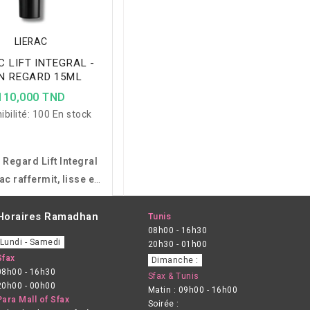
LIERAC
C LIFT INTEGRAL -
N REGARD 15ML
110,000 TND
ibilité:
100 En stock
 Regard Lift Integral
ac raffermit, lisse et
 le contour des yeux
 lèvres grâce à son
Horaires Ramadhan
Tunis
08h00 - 16h30
lexe StructureLift
Lundi - Samedi
20h30 - 01h00
i en actifs d’origine
Sfax
Dimanche :
naturelle.
08h00 - 16h30
Sfax & Tunis
20h00 - 00h00
Matin : 09h00 - 16h00
Para Mall of Sfax
Soirée :