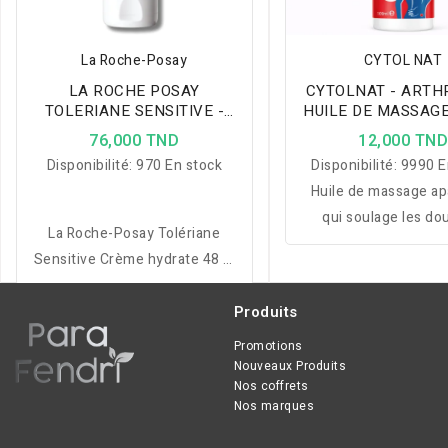
La Roche-Posay
CYTOL NAT
LA ROCHE POSAY
CYTOLNAT - ARTH
TOLERIANE SENSITIVE -
HUILE DE MASSAG
SOIN HYDRATANT
76,000 TND
12,000 TN
APAISANT 40ML
Disponibilité:
970 En stock
Disponibilité:
9990 E
Huile de massage ap
qui soulage les do
La Roche-Posay Tolériane
articulaires, déten
Sensitive Crème hydrate 48 h,
muscles et favori
apaise les peaux ultra-
récupération ave
sensibles et renforce la
Produits
sensation de cha
barrière cutanée avec une
réconfortante
Promotions
formule haute tolérance
Nouveaux Produits
Nos coffrets
adaptée à toute la famille.
Nos marques