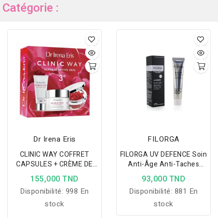
Catégorie :
Dr Irena Eris
FILORGA
CLINIC WAY COFFRET
FILORGA UV DEFENCE Soin
CAPSULES + CRÈME DE
Anti-Âge Anti-Taches
JOUR 3 À -50% + CRÈME
SPF50+ 40ml
155,000 TND
93,000 TND
DE NUIT 3 15ML OFFERTE
Disponibilité:
998 En
Disponibilité:
881 En
stock
stock