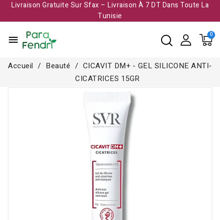
Livraison Gratuite Sur Sfax – Livraison À 7 DT Dans Toute La
Tunisie​
menu
Accueil
Beauté
CICAVIT DM+ - GEL SILICONE ANTI-
CICATRICES 15GR