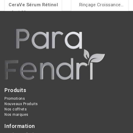
CeraVe Sérum Rétinol
Rinçage Croissance
Anti-Marques
est un
Luxéol hydrate, nourrit et
soin resurfaçant qui aide
soutient la croissance
à lisser le grain de peau,
des cheveux, les rendant
resserrer les pores et
plus longs et plus sains.
réduire les marques
post-imperfections.
Produits
Promotions
Nouveaux Produits
Nos coffrets
Nos marques
Information