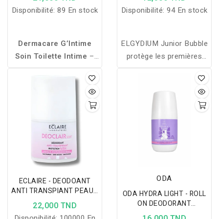
JUNIOR 50ML
Disponibilité:
89 En stock
Disponibilité:
94 En stock
Dermacare G’Intime
ELGYDIUM Junior Bubble
Soin Toilette Intime
–
protège les premières
Gel lavant pH 8,
dents définitives des
hypoallergénique, qui
caries grâce à sa formule
apaise, hydrate et
au fluor et son goût
protège la zone intime
bubble gum apprécié des
pour un confort
enfants.
quotidien.
ODA
ECLAIRE - DEODOANT
ANTI TRANSPIANT PEAUX
ODA HYDRA LIGHT - ROLL
HYPER SENSIBLES 50ML
ON DEODORANT
22,000 TND
ECLAIRCISSANT 50ML
Disponibilité:
100000 En
16,000 TND