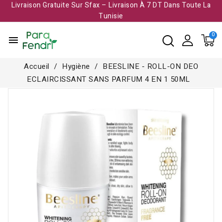
Livraison Gratuite Sur Sfax – Livraison À 7 DT Dans Toute La
Tunisie​
menu
Accueil
Hygiène
BEESLINE - ROLL-ON DEO
ECLAIRCISSANT SANS PARFUM 4 EN 1 50ML