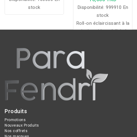
stock
Disponibilité:
999910 En
stock
Roll-on éclaircissant à la
niacinamide et à l’aloé
vera qui aide à
uniformiser le teint des
aisselles tout en
contrôlant les odeurs et
en apaisant la peau.
Produits
Promotions
Nouveaux Produits
Nos coffrets
Nos marques