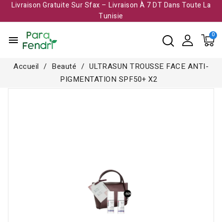
Livraison Gratuite Sur Sfax – Livraison À 7 DT Dans Toute La
Tunisie​
menu
Accueil
Beauté
ULTRASUN TROUSSE FACE ANTI-
PIGMENTATION SPF50+ X2
Rupture de stock