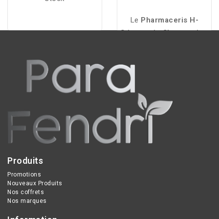
Le
Pharmaceris H-
Stimupurin Shampooing
Accélérateur de
Pousse 250 ml
est un
soin stimulant conçu
pour favoriser la
croissance des cheveux
et renforcer la fibre
capillaire. Il aide à
retrouver des cheveux
plus forts, denses et en
Produits
meilleure santé.
Promotions
Nouveaux Produits
Nos coffrets
Nos marques