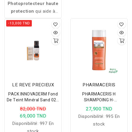
Photoprotecteur
haute
corrige efficacement les
protection
qui
aide
à
cernes, rougeurs et
prévenir
les
taches,
imperfections, illumine le
-13,000 TND
protège
la
peau
après
regard et unifie le teint
peeling
ou
laser
et
offre
grâce à sa haute
une
protection
solaire
couvrance modulable,
efficace
grâce
à
des
pour un fini naturel,
filtres
physiques
et
lumineux et longue tenue.
chimiques.
LE REVE PRECIEUX
PHARMACERIS
PACK INNOVADERM Fond
PHARMACERIS H
De Teint Minéral Sand 02 +
SHAMPOING H-
LRP MOUSSE
KERATINEUM CHEVEUX
82,000 TND
27,900 TND
NETTOYANTE VIT C
FINS ET AFFAIBLIS
69,000 TND
Disponibilité:
995 En
Disponibilité:
997 En
stock
stock