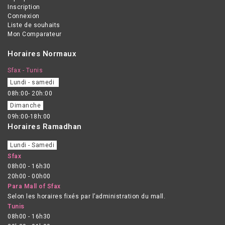
(nano) contient des
Inscription
Connexion
antioxidants sans parfum
Liste de souhaits
sans huiles minérales
Mon Comparateur
sans émulsifiants sans
Horaires Normaux
conservateurs résistant à
l'eau
Sfax - Tunis
Lundi - samedi
08h:00- 20h:00
Dimanche
09h:00-18h:00
Horaires Ramadhan
Lundi - Samedi
Sfax
08h00 - 16h30
20h00 - 00h00
Para Mall of Sfax
Selon les horaires fixés par l’administration du mall.
Tunis
08h00 - 16h30