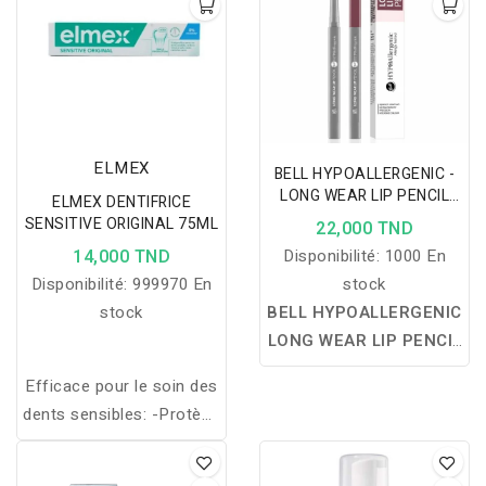
ELMEX
BELL HYPOALLERGENIC -
LONG WEAR LIP PENCIL
ELMEX DENTIFRICE
CRAYON LÈVRES - 06
SENSITIVE ORIGINAL 75ML
22,000 TND
MAUVE
14,000 TND
Disponibilité:
1000 En
Disponibilité:
999970 En
stock
stock
BELL HYPOALLERGENIC
LONG WEAR LIP PENCIL
CRAYON LÈVRES – 06
Efficace pour le soin des
MAUVE :
redessine le
dents sensibles: -Protège
contour des lèvres avec
: le fluorure d’amines
précision, prolonge la
construit une couche de
tenue du maquillage et