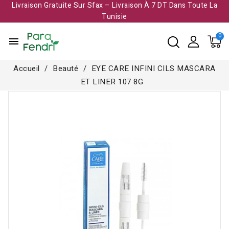
Livraison Gratuite Sur Sfax – Livraison À 7 DT Dans Toute La
Tunisie​
menu
Accueil
Beauté
EYE CARE INFINI CILS MASCARA
ET LINER 107 8G