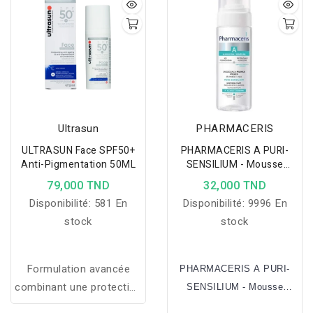
protection longue durée
offre une élégante teinte
autour des collets
mauve pour un fini
dentaires dénudés. -
sophistiqué, confortable
Renforce : le fluorure
et longue durée.
d’amines renforce vos
dents de façon continue,
aidant ainsi à les
Ultrasun
PHARMACERIS
protéger contres les
ULTRASUN Face SPF50+
PHARMACERIS A PURI-
caries. -Nettoie : de fines
Anti-Pigmentation 50ML
SENSILIUM - Mousse
particules offrent un
Lavante Apaisante 150ML
79,000 TND
32,000 TND
nettoyage efficace et
Disponibilité:
581 En
Disponibilité:
9996 En
doux pour éliminer la
stock
stock
plaque dentaire.
Formulation avancée
PHARMACERIS A PURI-
combinant une protection
SENSILIUM - Mousse
à large spectre, un indice
Lavante Apaisante est