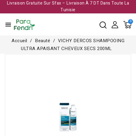
Livraison Gratuite Sur Sfax – Livraison À 7 DT Dans Toute La
Tunisie​
menu
Accueil
Beauté
VICHY DERCOS SHAMPOOING
ULTRA APAISANT CHEVEUX SECS 200ML