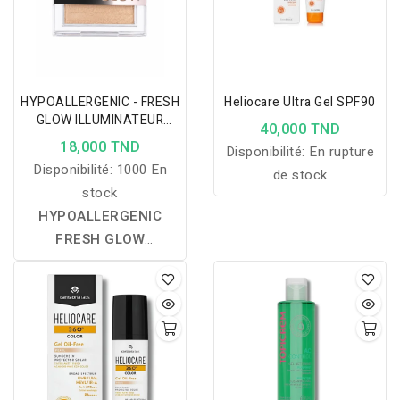
HYPOALLERGENIC - FRESH
Heliocare Ultra Gel SPF90
GLOW ILLUMINATEUR
40,000 TND
VISAGE ET CORPS - 01 ON
18,000 TND
Disponibilité:
En rupture
THE MOON
Disponibilité:
1000 En
de stock
stock
HYPOALLERGENIC
FRESH GLOW
ILLUMINATEUR VISAGE
ET CORPS – 01 ON THE
MOON :
illumine
instantanément le visage
et le corps grâce à sa
texture soyeuse et sa