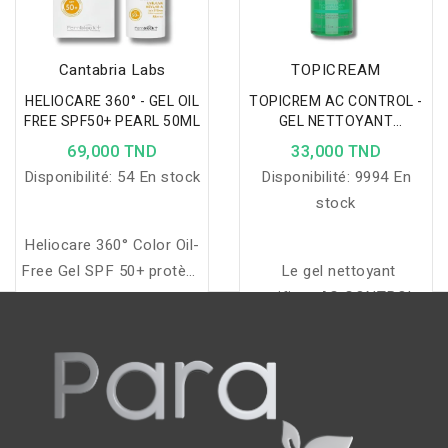
teinte champagne dorée,
pour un éclat naturel,
lumineux et longue tenue.
Cantabria Labs
TOPICREAM
HELIOCARE 360° - GEL OIL
TOPICREM AC CONTROL -
FREE SPF50+ PEARL 50ML
GEL NETTOYANT
PURIFIANT 200ML
69,000 TND
33,000 TND
Disponibilité:
54 En stock
Disponibilité:
9994 En
stock
Heliocare 360° Color Oil-
Free Gel SPF 50+ protège
Le gel nettoyant
la peau du soleil tout en
purifiant AC CONTROL
unifiant le teint et en
nettoie en douceur,
offrant un fini mat,
régule l'excès de sébum
hydratant et naturel.
et laisse la peau nette,
purifiée et fraîche, tout
en étant adapté à un