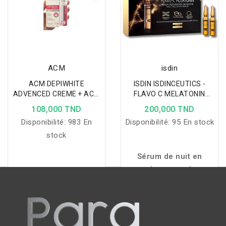
gelée purifiante aide à
éliminer quotidiennement
l'excès de sébum et
gomme les irrégularités
pour une peau plus nette,
ACM
isdin
fraîche et lumineuse.
ACM DEPIWHITE
ISDIN ISDINCEUTICS -
ADVENCED CREME + ACM
FLAVO C MELATONIN
DEPIWHITE CONTOUR DES
SERUM REPARATEUR NUIT
108,000 TND
200,000 TND
YEUX
30*2ML
Disponibilité:
983 En
Disponibilité:
95 En stock
stock
Sérum de nuit en
ampoules pour réparer,
protéger et illuminer la
peau grâce à la
mélatonine, au
bakuchiol et à la