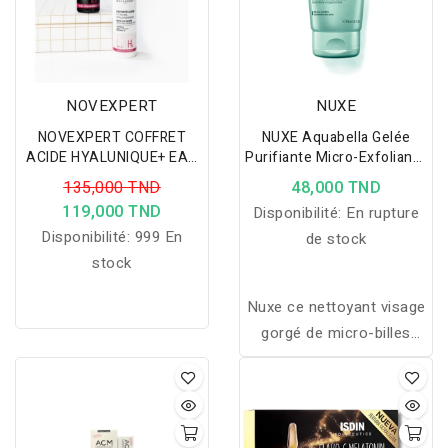
NOVEXPERT
NUXE
NOVEXPERT COFFRET
NUXE Aquabella Gelée
ACIDE HYALUNIQUE+ EAU
Purifiante Micro-Exfoliante
MICELLAIRE
150ML
135,000 TND
48,000 TND
119,000 TND
Disponibilité:
En rupture
Disponibilité:
999 En
de stock
stock
Nuxe ce nettoyant visage
gorgé de micro-billes
bleues naturelles permet
de nettoyer en
profondeur sans
dessécher la peau. La