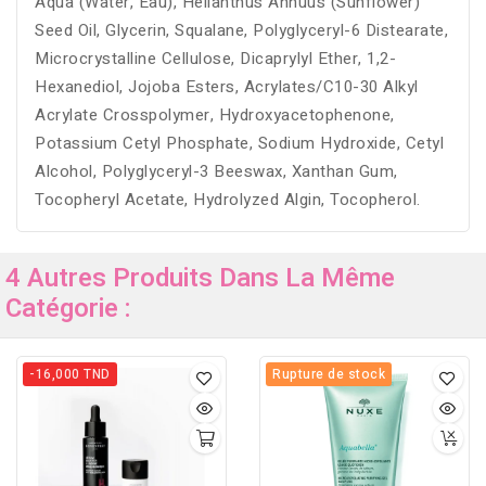
Aqua (Water, Eau), Helianthus Annuus (Sunflower)
Seed Oil, Glycerin, Squalane, Polyglyceryl-6 Distearate,
Microcrystalline Cellulose, Dicaprylyl Ether, 1,2-
Hexanediol, Jojoba Esters, Acrylates/C10-30 Alkyl
Acrylate Crosspolymer, Hydroxyacetophenone,
Potassium Cetyl Phosphate, Sodium Hydroxide, Cetyl
Alcohol, Polyglyceryl-3 Beeswax, Xanthan Gum,
Tocopheryl Acetate, Hydrolyzed Algin, Tocopherol.
4 Autres Produits Dans La Même
Catégorie :
-16,000 TND
Rupture de stock