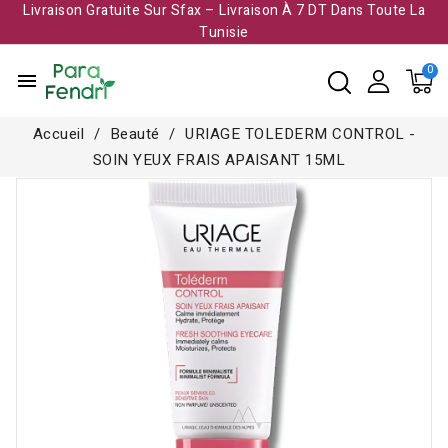
Livraison Gratuite Sur Sfax – Livraison À 7 DT Dans Toute La
Tunisie​
menu
Accueil
Beauté
URIAGE TOLEDERM CONTROL -
SOIN YEUX FRAIS APAISANT 15ML