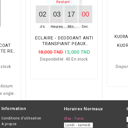
Restant :
02
03
16
59
:
:
:
02
d
04
h
16
m
57
s
Jrs.
Heures
Min.
Sec.
KUORA
ECLAIRE - DEODOANT ANTI
TRANSPIANT PEAUX
 COAT
KUOR
SENSIBLES 50ML
NTE REF
18,000 TND
15,000 TND
D
Disponibilité:
40 En stock
 stock
Dispon
ilicium
os ongles
el, givré,
icium,
Information
Horaires Normaux
éléments
Conditions d'utilisation
Sfax - Tunis
longer la
A propos
Lundi - samedi