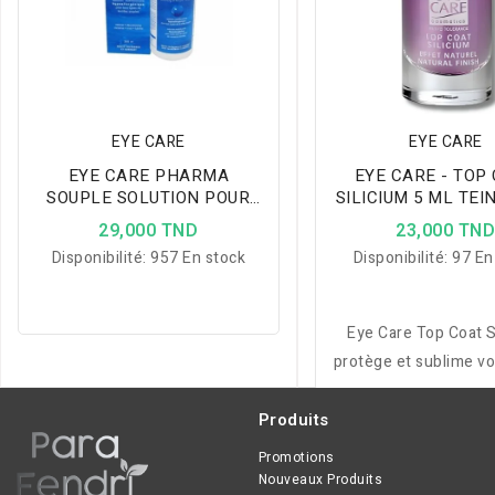
EYE CARE
EYE CARE
EYE CARE PHARMA
EYE CARE - TOP
SOUPLE SOLUTION POUR
SILICIUM 5 ML TEI
LENTILLES 360ML
1211
29,000 TND
23,000 TN
Disponibilité:
957 En stock
Disponibilité:
97 En
Eye Care Top Coat S
protège et sublime v
avec 3 finitions (natur
mat), enrichi en sil
Produits
vitamine E et oligo-
Promotions
pour renforcer et pro
Nouveaux Produits