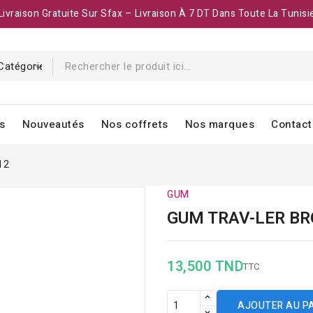
Livraison Gratuite Sur Sfax – Livraison À 7 DT Dans Toute La Tunisi
s
Nouveautés
Nos coffrets
Nos marques
Contact
12
GUM
GUM TRAV-LER BR
13,500 TND
TTC
AJOUTER AU P