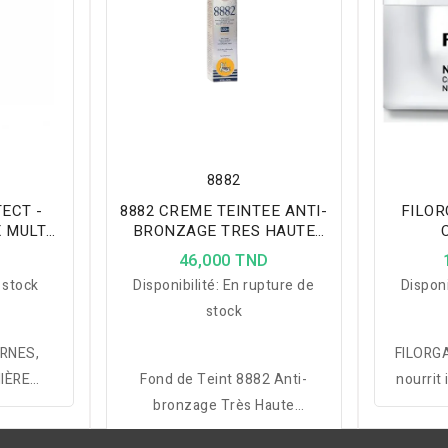
8882
ECT -
8882 CREME TEINTEE ANTI-
FILOR
 MULTI-
BRONZAGE TRES HAUTE
ML
PROTECTION SPF 50+
RECO
D
46,000 TND
TEINTEE, 40 ML
 stock
Disponibilité:
En rupture de
Disponi
stock
ERNES,
FILORGA
IÈRE
Fond de Teint 8882 Anti-
nourrit
mixtes,
bronzage Très Haute
et aff
, Soins
Protection SPF 50+
grâce au 