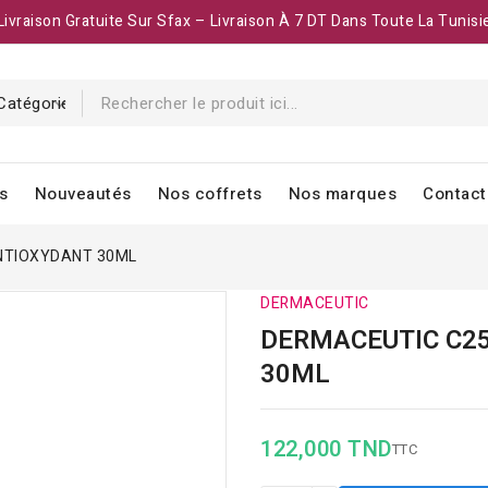
Livraison Gratuite Sur Sfax – Livraison À 7 DT Dans Toute La Tunisi
s
Nouveautés
Nos coffrets
Nos marques
Contact
NTIOXYDANT 30ML
DERMACEUTIC
DERMACEUTIC C2
30ML
122,000 TND
TTC