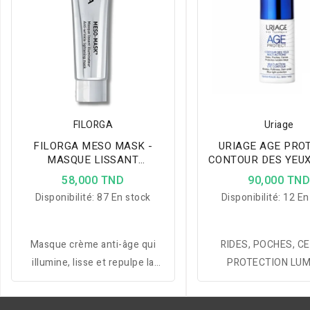
FILORGA
Uriage
FILORGA MESO MASK -
URIAGE AGE PROT
MASQUE LISSANT
CONTOUR DES YEUX
ILLUMINATEUR 30ML
ACTIONS 15
58,000 TND
90,000 TN
Disponibilité:
87 En stock
Disponibilité:
12 En
Masque crème anti-âge qui
RIDES, POCHES, C
illumine, lisse et repulpe la
PROTECTION LUM
peau grâce au NCTF et
BLEUE(Soins peaux 
polysaccharide de rhamnose.
Soins peaux sèches