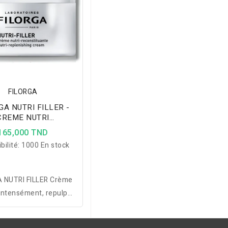
FILORGA
GA NUTRI FILLER -
CREME NUTRI
NSTITUANTE 50ML
165,000 TND
bilité:
1000 En stock
 NUTRI FILLER Crème
 intensément, repulpe
ine l’ovale du visage
beurre de karité, huile