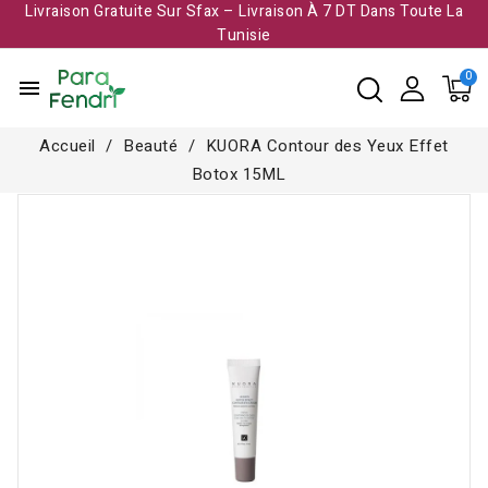
Livraison Gratuite Sur Sfax – Livraison À 7 DT Dans Toute La
Tunisie​
menu
Accueil
Beauté
KUORA Contour des Yeux Effet
Botox 15ML