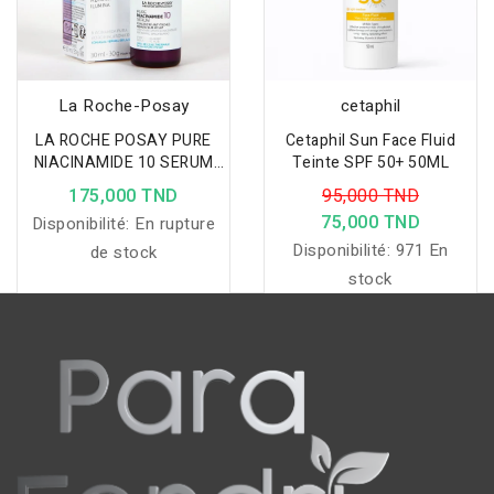
La Roche-Posay
cetaphil
LA ROCHE POSAY PURE
Cetaphil Sun Face Fluid
NIACINAMIDE 10 SERUM
Teinte SPF 50+ 50ML
ANTI TACHES 30ML
175,000 TND
95,000 TND
75,000 TND
Disponibilité:
En rupture
Disponibilité:
971 En
de stock
stock