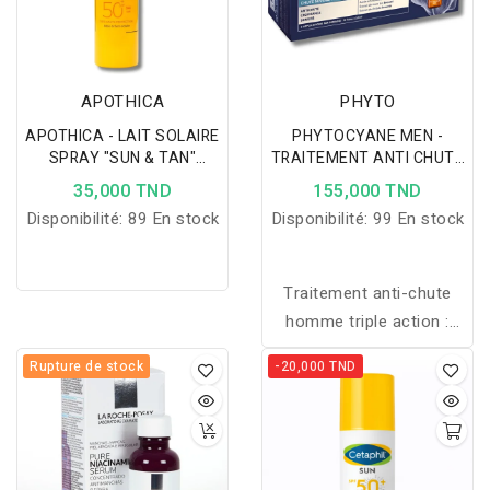
APOTHICA
PHYTO
APOTHICA - LAIT SOLAIRE
PHYTOCYANE MEN -
SPRAY "SUN & TAN"
TRAITEMENT ANTI CHUTE
SPF50+ 150ML
HOMME 12*3,5ML
35,000 TND
155,000 TND
Disponibilité:
89 En stock
Disponibilité:
99 En stock
Traitement anti-chute
homme triple action :
freine la chute, stimule la
Rupture de stock
-20,000 TND
pousse et renforce les
cheveux.