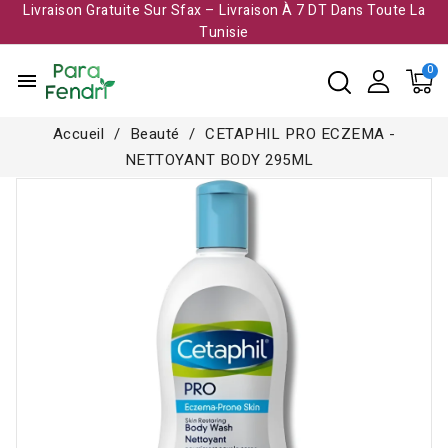
Livraison Gratuite Sur Sfax – Livraison À 7 DT Dans Toute La
Tunisie​
menu
Accueil
Beauté
CETAPHIL PRO ECZEMA -
NETTOYANT BODY 295ML