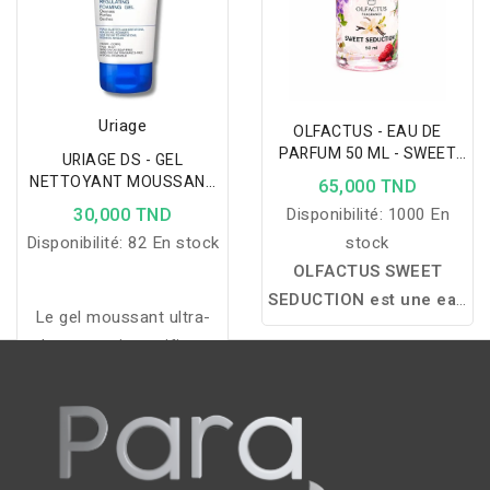
Uriage
OLFACTUS - EAU DE
PARFUM 50 ML - SWEET
URIAGE DS - GEL
SEDUCTION
NETTOYANT MOUSSANT
65,000 TND
REGULATEUR 150ML
30,000 TND
Disponibilité:
1000 En
Disponibilité:
82 En stock
stock
OLFACTUS SWEET
SEDUCTION est une eau
Le gel moussant ultra-
de parfum féminine aux
doux nettoie, purifie et
notes fruitées, florales
apaise la peau tout en
et sensuelles, offrant
respectant son équilibre
un sillage doux, élégant
naturel grâce à la
et irrésistiblement
technologie brevetée
romantique.
TLR2-Regul.