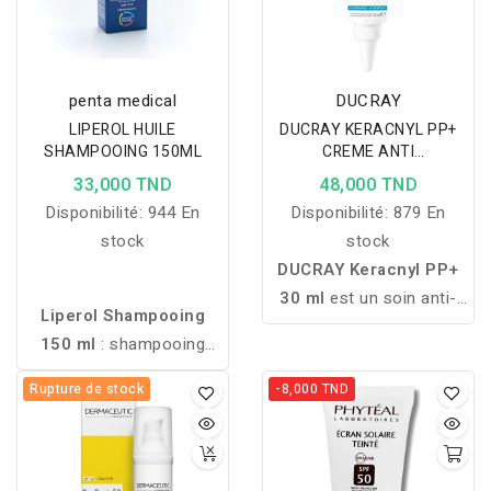
penta medical
DUCRAY
LIPEROL HUILE
DUCRAY KERACNYL PP+
SHAMPOOING 150ML
CREME ANTI
IMPERFECTIONS 30ML
33,000 TND
48,000 TND
Disponibilité:
944 En
Disponibilité:
879 En
stock
stock
DUCRAY Keracnyl PP+
30 ml
est un soin anti-
Liperol Shampooing
imperfections
150 ml
: shampooing
spécialement formulé
hydratant et apaisant aux
pour les peaux à
Rupture de stock
-8,000 TND
lipo-aminoacides et à
tendance acnéique. Il aide
l’urée. Nettoyage
à réduire les boutons,
physiologique idéal pour
limite leur réapparition et
cuirs chevelus sensibles