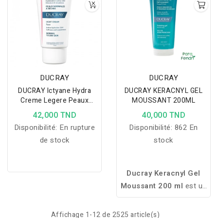
DUCRAY
DUCRAY
DUCRAY Ictyane Hydra
DUCRAY KERACNYL GEL
Creme Legere Peaux
MOUSSANT 200ML
Normales A Seches
42,000 TND
40,000 TND
Disponibilité:
En rupture
Disponibilité:
862 En
de stock
stock
Ducray Keracnyl Gel
Moussant 200 ml
est un
nettoyant sans savon
enrichi en Myrtacine. Il
Affichage 1-12 de 2525 article(s)