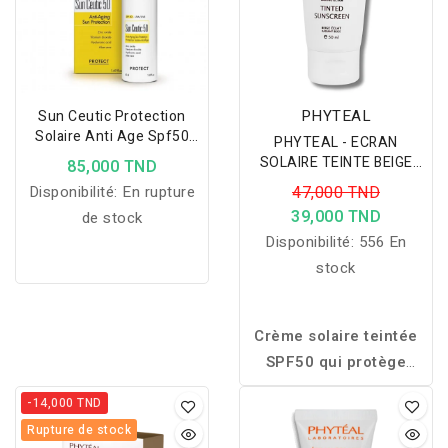
atténue les marques
et cheveux fins.
persistantes. Enrichi en
niacinamide
et
Myrtacine®
, il apaise les
irritations, améliore la
PHYTEAL
Sun Ceutic Protection
texture de la peau et
Solaire Anti Age Spf50
PHYTEAL - ECRAN
Dermaceutic
favorise un teint plus net
SOLAIRE TEINTE BEIGE
85,000 TND
ECLAT SPF50+ 50ML
et uniforme. Sa texture
Disponibilité:
En rupture
47,000 TND
légère pénètre
39,000 TND
de stock
rapidement et convient à
Disponibilité:
556 En
une utilisation
stock
quotidienne.
Crème solaire teintée
SPF50 qui protège
efficacement le visage
-14,000 TND
tout en unifiant le teint
Rupture de stock
pour un fini naturel,