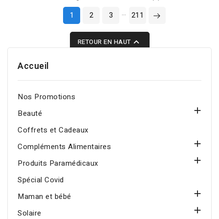
nettoie en douceur,
…
1
2
3
211
purifie la peau en
profondeur et aide à

RETOUR EN HAUT
lutter contre les
imperfections. Convient
Accueil
au visage et au corps des
peaux à tendance
acnéique.
Nos Promotions

Beauté
Coffrets et Cadeaux

Compléments Alimentaires

Produits Paramédicaux
Spécial Covid

Maman et bébé

Solaire