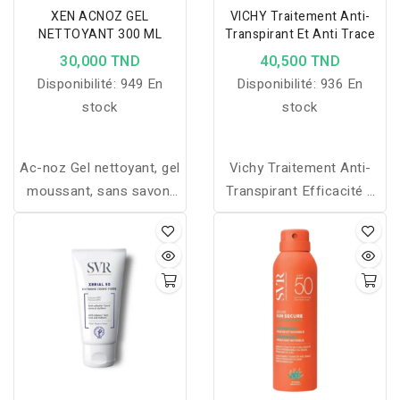
XEN ACNOZ GEL
VICHY Traitement Anti-
NETTOYANT 300 ML
Transpirant Et Anti Trace
30,000 TND
40,500 TND
Disponibilité:
949 En
Disponibilité:
936 En
stock
stock
Ac-noz Gel nettoyant, gel
Vichy Traitement Anti-
moussant, sans savon,
Transpirant Efficacité 7
pour l'hygiène des peaux
jours contient une
grasses et / ou à
nouvelle génération
tendance acnéiques
d’actif : l’anti-transpirant
micro-affiné. Il est 2 fois
plus petit que les actifs
classiques pour une
action ciblée directement
au cur des pores