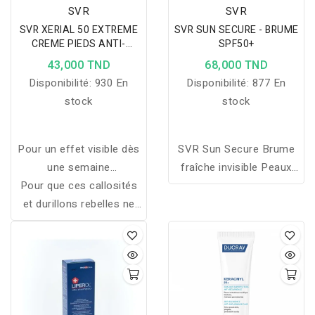
sudoraux.
SVR
SVR
SVR XERIAL 50 EXTREME
SVR SUN SECURE - BRUME
CREME PIEDS ANTI-
SPF50+
CALLOSITES 50ML
43,000 TND
68,000 TND
Disponibilité:
930 En
Disponibilité:
877 En
stock
stock
Pour un effet visible dès
SVR Sun Secure Brume
une semaine
fraîche invisible Peaux
Pour que ces callosités
d'application, il est
hypersensibles au soleil
et durillons rebelles ne
primordial d'appliquer
Enfant à partir de 3 ans,
reparaissent plus vous
cette crème sur les
adulte Absorption rapide,
pouvez utiliser en plus de
zones concernées
fini non gras SPF50+
cette crème une crème
quotidiennement.
UVB + UVA 200ml
préventive comme SVR
Xérial 30.