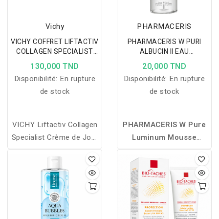
Vichy
PHARMACERIS
VICHY COFFRET LIFTACTIV
PHARMACERIS W PURI
COLLAGEN SPECIALIST
ALBUCIN II EAU
ANTIAGE- Blue
NETTOYANTE
130,000 TND
20,000 TND
ECLAIRCISSANTE 200 ML
Disponibilité:
En rupture
Disponibilité:
En rupture
de stock
de stock
VICHY Liftactiv Collagen
PHARMACERIS W Pure
Specialist Crème de Jour
Luminum Mousse
Anti-Age 50ML: VICHY
Nettoyante 150 ml
Liftactiv Collagen
nettoie délicatement le
Specialist Crème de Jour
visage et les yeux, aide à
Anti-Age apporte une
éclaircir le teint et à
solution à la perte de
réduire les taches
fermeté et au manque
pigmentaires.