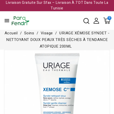
Livraison Gratuite Sur Sfax – Livraison À 7 DT Dans Toute La
Tunisie​
menu
Accueil
Soins
Visage
URIAGE XÉMOSE SYNDET -
NETTOYANT DOUX PEAUX TRÈS SÈCHES À TENDANCE
ATOPIQUE 200ML