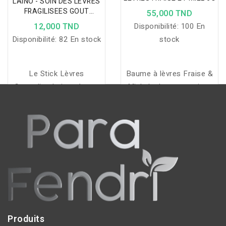
LAINO - SOIN DES LEVRES
FRAGILISEES GOUT
55,000 TND
GRENADINE 4G
12,000 TND
Disponibilité:
100 En
Disponibilité:
82 En stock
stock
Le Stick Lèvres
Baume à lèvres Fraise &
Grenadine Laino répare,
Miel : hydrate, nourrit et
protège et parfume vos
protège les lèvres sèches
lèvres fragilisées grâce à
et gercées, parfum sucré
l'extrait de Calendula et
et mini stick hygiénique,
sa formule fruitée et
idéal à emporter.
colorée.
Produits