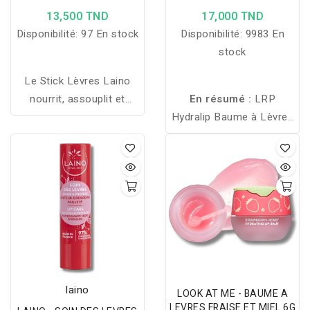
CASSIS 4G
13,500 TND
17,000 TND
Disponibilité:
97 En stock
Disponibilité:
9983 En
stock
Le Stick Lèvres Laino
nourrit, assouplit et
En résumé :
LRP
protège les lèvres
Hydralip Baume à Lèvres
abîmées et gercées
SPF 20 hydrate, protège
grâce au karité et à son
et répare les lèvres
filtre UV, sans paraben ni
sensibles tout en les
phénoxyéthanol.
préservant des effets
nocifs du soleil.
laino
LOOK AT ME - BAUME A
LEVRES FRAISE ET MIEL 6G