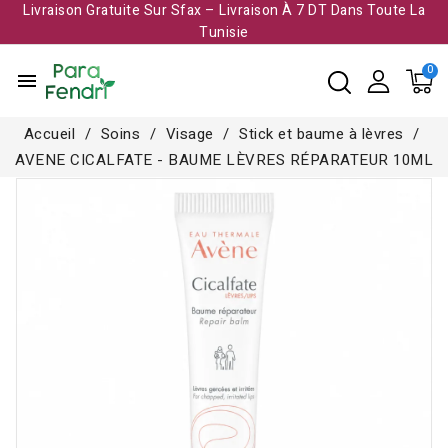
Livraison Gratuite Sur Sfax – Livraison À 7 DT Dans Toute La
Tunisie​
menu
Accueil
Soins
Visage
Stick et baume à lèvres
AVENE CICALFATE - BAUME LÈVRES RÉPARATEUR 10ML