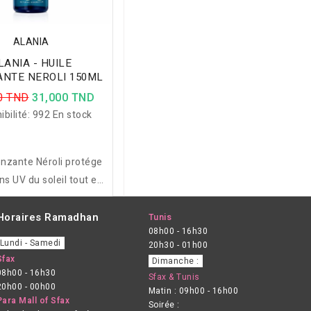
ALANIA
LANIA - HUILE
NTE NEROLI 150ML
0 TND
31,000 TND
ibilité:
992 En stock
onzante Néroli protége
ns UV du soleil tout en
t le bronzage naturel.
Horaires Ramadhan
Tunis
08h00 - 16h30
Lundi - Samedi
20h30 - 01h00
Sfax
Dimanche :
08h00 - 16h30
Sfax & Tunis
20h00 - 00h00
Matin : 09h00 - 16h00
Para Mall of Sfax
Soirée :