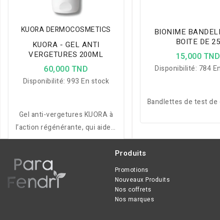
KUORA DERMOCOSMETICS
BIONIME BANDEL
BOITE DE 2
KUORA - GEL ANTI
VERGETURES 200ML
15,000 TN
60,000 TND
Disponibilité:
784 En
Disponibilité:
993 En stock
Bandlettes de test de
Gel anti-vergetures KUORA à
l’action régénérante, qui aide à
améliorer l’élasticité de la peau
et à atténuer visiblement les
Produits
vergetures.
Promotions
Nouveaux Produits
Nos coffrets
Nos marques