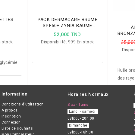
ETTES
PACK DERMACARE BRUME
5
SPF50+ ZYNIA BAUME
A
BRONZANTE PAILLETEE
BRONZA
D
52,000 TND
 stock
Disponibilité:
999 En stock
35,00
Dispon
 glycémie
Huile br
des rayo
stimulan
Information
Horaires Normaux
Conditions d'utilisation
Sfax - Tunis
A propos
Lundi - samedi
Inscription
08h:00- 20h:00
Connexion
Dimanche
Liste de souhaits
09h:00-18h:00
Mon Comparateur