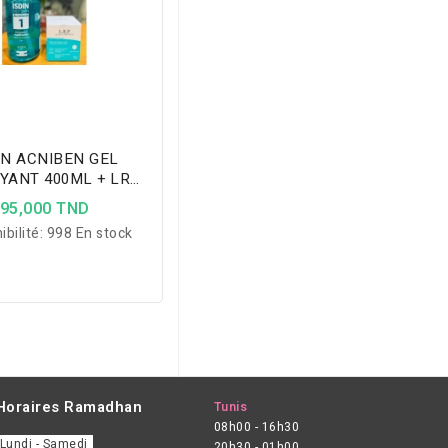
IN ACNIBEN GEL
YANT 400ML + LRP
CREME VIT B3
95,000 TND
ibilité:
998 En stock
Horaires Ramadhan
Tunis
08h00 - 16h30
Lundi - Samedi
20h30 - 01h00