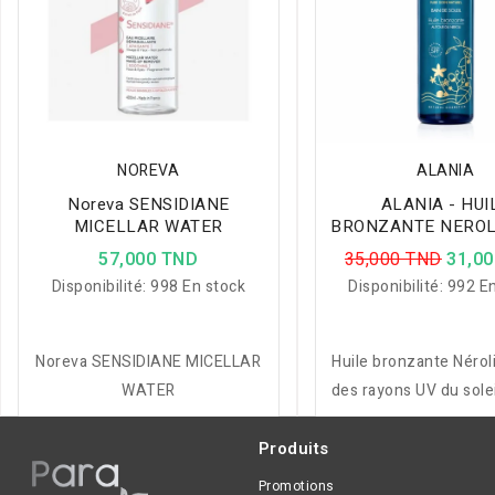
NOREVA
ALANIA
Noreva SENSIDIANE
ALANIA - HUI
MICELLAR WATER
BRONZANTE NEROL
57,000 TND
35,000 TND
31,0
Disponibilité:
998 En stock
Disponibilité:
992 En
Noreva SENSIDIANE MICELLAR
Huile bronzante Nérol
WATER
des rayons UV du solei
stimulant le bronzage
Produits
Promotions