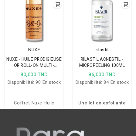
tout en respectant
l'équilibre naturel cutané.
NUXE
rilastil
NUXE - HUILE PRODIGIEUSE
RILASTIL ACNESTIL -
OR ROLL-ON MULTI-
MICROPEELING 100ML
ACTIONS 60ML
80,000 TND
86,000 TND
Disponibilité:
90 En stock
Disponibilité:
84 En stock
Coffret Nuxe Huile
Une lotion exfoliante
Prodigieuse OR Roll-On
sans rinçage qui
Édition 2025, une huile
purifie, lisse et régule
sèche multi-usages qui
les peaux à tendance
hydrate, illumine et
acnéique, avec des