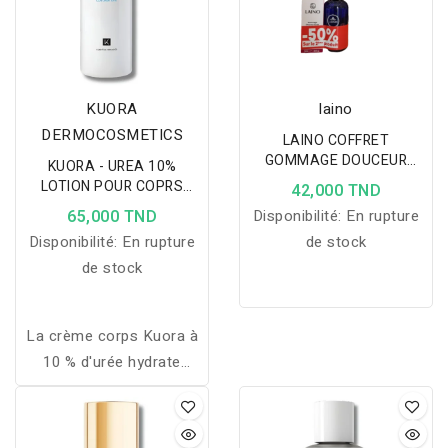
KUORA
laino
DERMOCOSMETICS
LAINO COFFRET
GOMMAGE DOUCEUR
KUORA - UREA 10%
ECLAT 50ML+ EAU DE
LOTION POUR COPRS
42,000 TND
ROSE 50%
400ML
65,000 TND
Disponibilité:
En rupture
Disponibilité:
En rupture
de stock
de stock
La crème corps Kuora à
10 % d'urée hydrate
intensément, élimine les
cellules mortes, apaise la
peau sèche et rugueuse,