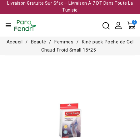
Livraison Gratuite Sur Sfax – Livraison À 7 DT Dans Toute La
Tunisie​
menu
Accueil
Beauté
Femmes
Kiné pack Poche de Gel
Chaud Froid Small 15*25