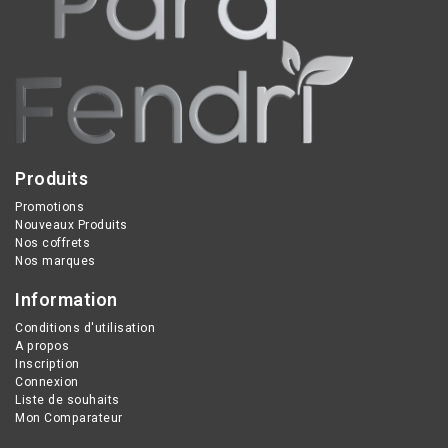
sublime visage, corps et
résultats visibles dès 3
cheveux avec un éclat
jours.
doré.
Produits
Promotions
Nouveaux Produits
Nos coffrets
Nos marques
Information
Conditions d'utilisation
A propos
Inscription
Connexion
Liste de souhaits
Mon Comparateur