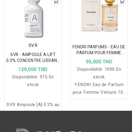
SVR
FENDRI PARFUMS - EAU DE
PARFUM POUR FEMME
SVR - AMPOULE A LIFT
VELOURS 100 ML
0.3% CONCENTRE LISSANT
95,000 TND
30ML PEAUX NORMALES
129,000 TND
Disponibilité:
1000 En
A GRASSES
Disponibilité:
975 En
stock
stock
FENDRI Eau de Parfum
pour Femme Velours 100
ml est une fragrance
SVR Ampoule [A] 0.3% au
féminine élégante et
rétinol lisse la peau,
raffinée, offrant un
stimule le collagène et
sillage délicat, une
réduit visiblement les
excellente tenue et une