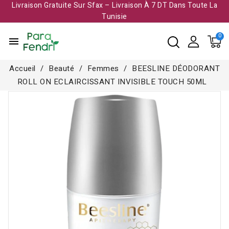
Livraison Gratuite Sur Sfax – Livraison À 7 DT Dans Toute La
Tunisie​
menu
Accueil
Beauté
Femmes
BEESLINE DÉODORANT
ROLL ON ECLAIRCISSANT INVISIBLE TOUCH 50ML