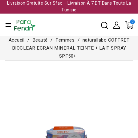
Livraison Gratuite Sur Sfax – Livraison À 7 DT Dans Toute La
Tunisie​
menu
Accueil
Beauté
Femmes
naturallabo COFFRET
BIOCLEAR ECRAN MINERAL TEINTE + LAIT SPRAY
SPF50+
Rupture de stock