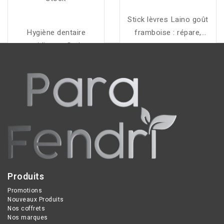
Stick lèvres Laino goût
Hygiène dentaire
framboise : répare,
quotidienne. Caries,
hydrate et protège les
gencives irritées,
lèvres fragilisées avec
saignements gingivaux
une touche fruitée et
occasionnels, plaque
gourmande tout au long
dentaire. Adulte, enfant à
de l’année.
partir de 7 ans.
Produits
Promotions
Nouveaux Produits
Nos coffrets
Nos marques