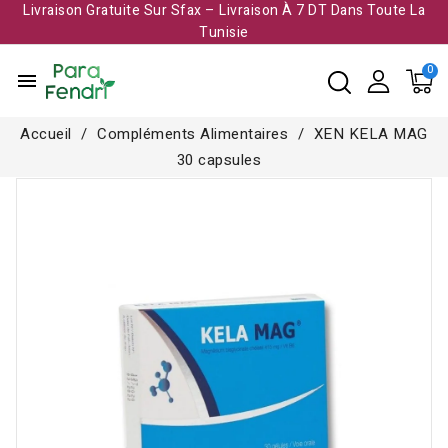
Livraison Gratuite Sur Sfax – Livraison À 7 DT Dans Toute La
Tunisie​
menu
Accueil
Compléments Alimentaires
XEN KELA MAG
30 capsules