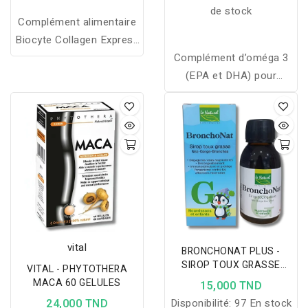
de stock
Complément alimentaire
Biocyte Collagen Express
Gummies : collagène de
Complément d’oméga 3
type 1 et vitamine C pour
(EPA et DHA) pour
une peau plus ferme,
soutenir le cœur, le
éclatante et anti-âge,
cerveau, la vision et
sans sucre ni gluten.
réduire l’inflammation et
le vieillissement.
vital
BRONCHONAT PLUS -
SIROP TOUX GRASSE
VITAL - PHYTOTHERA
ENFANTS 100ML
MACA 60 GELULES
15,000 TND
24,000 TND
Disponibilité:
97 En stock