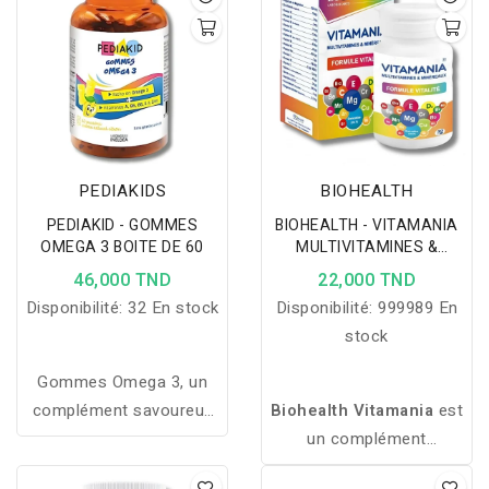
PEDIAKIDS
BIOHEALTH
PEDIAKID - GOMMES
BIOHEALTH - VITAMANIA
OMEGA 3 BOITE DE 60
MULTIVITAMINES &
MINERAUX 30 GELULES
46,000 TND
22,000 TND
Disponibilité:
32 En stock
Disponibilité:
999989 En
stock
Gommes Omega 3, un
complément savoureux
Biohealth Vitamania
est
et naturel pour soutenir
un complément
le développement, la
alimentaire complet à