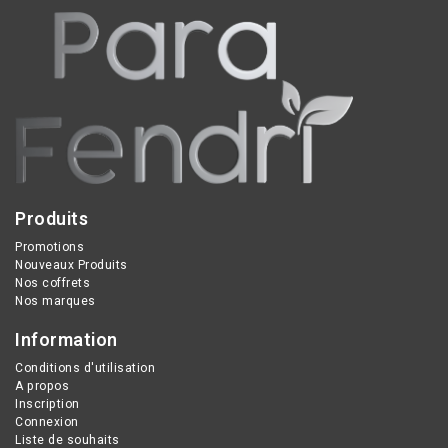
immunitaire, réduisent les
capacités intellectuelles,
troubles gastro-
notamment en période
intestinaux et favorisent
d’effort mental.
l’équilibre mental.
Produits
Promotions
Nouveaux Produits
Nos coffrets
Nos marques
Information
Conditions d'utilisation
A propos
Inscription
Connexion
Liste de souhaits