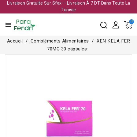
Livraison Gratuite Sur Sfax – Livraison À 7 DT Dans Toute La
Tunisie​
menu
Accueil
Compléments Alimentaires
XEN KELA FER
70MG 30 capsules