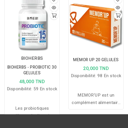
mémoire et la
base de 13 vitamines, 6
concentration des
minéraux et quercétine
enfants dès 3 ans.
pour booster l'énergie,
renforcer l'immunité et
améliorer la vitalité au
quotidien.
BIOHERBS
MEMOR UP 20 GELULES
BIOHERBS - PROBIOTIC 30
20,000 TND
GELULES
Disponibilité:
98 En stock
48,000 TND
Disponibilité:
59 En stock
MEMOR’UP est un
complément alimentaire
Les probiotiques
qui aide à améliorer la
améliorent la digestion,
mémoire, la
soutiennent le système
concentration et les