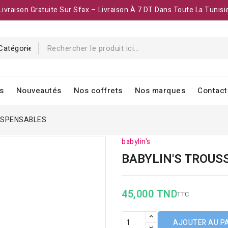
Livraison Gratuite Sur Sfax – Livraison À 7 DT Dans Toute La Tunisi
s
Nouveautés
Nos coffrets
Nos marques
Contact
DISPENSABLES
babylin's
BABYLIN'S TROUS
45,000 TND
TTC
AJOUTER AU P