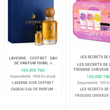
LES SECRETS DE 
LAVERNE - COFFRET : EAU
DE PARFUM 100ML +
LES SECRETS DE 
FORMAT VOYAGE 10ML -
TROUSSE CHEVEUX
189,000 TND
SOIR
FORMAT VOYA
Disponibilité:
1000 En stock
150,000 TN
LAVERNE SOIR COFFRET
Disponibilité:
100 En
CADEAU EAU DE PARFUM :
LES SECRETS DE 
une fragrance unisexe ambrée
TROUSSE CHEVEUX
et vanillée aux notes de
– FORMAT VOYAGE
caramel, figue, fève tonka,
routine complète c