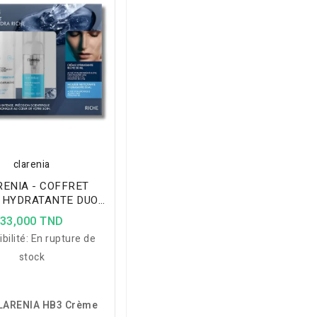
clarenia
ENIA - COFFRET
 HYDRATANTE DUO-
 RICHE + MOUSSE
33,000 TND
YANTE HYDRATANTE
bilité:
En rupture de
0ML OFFERTE
stock
RENIA HB3 Crème