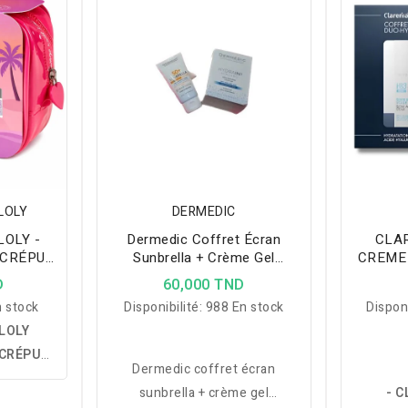
LOLY
DERMEDIC
LOLY -
Dermedic Coffret Écran
CLAR
 CRÉPUS
Sunbrella + Crème Gel
CREME
GE
Hydratante
HYDRA
D
60,000 TND
NETTO
 stock
Disponibilité:
988 En stock
Disponi
5
LOLY
 CRÉPUS
Dermedic coffret écran
 :
une
sunbrella + crème gel
- CLA
omposée