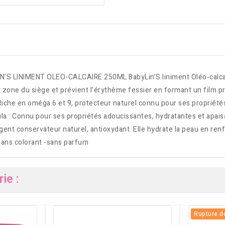
 LINIMENT OLEO-CALCAIRE 250ML BabyLin’S liniment Oléo-calcaire 
 zone du siège et prévient l’érythème fessier en formant un film pr
: Riche en oméga 6 et 9, protecteur naturel connu pour ses propriété
dula : Connu pour ses propriétés adoucissantes, hydratantes et apais
ent conservateur naturel, antioxydant. Elle hydrate la peau en renfo
sans colorant -sans parfum
ie :
Rupture d