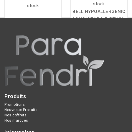
stock
stock
BELL HYPOALLERGENIC
LONG WEAR LIP PENCIL
CRAYON LÈVRES – 06
MAUVE :
redessine le
contour des lèvres avec
précision, prolonge la
tenue du maquillage et
offre une élégante teinte
mauve pour un fini
sophistiqué, confortable
et longue durée.
Produits
Promotions
Nouveaux Produits
Nos coffrets
Nos marques