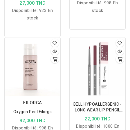
BOUTON
27,000 TND
Disponibilité:
998 En
Disponibilité:
923 En
stock
stock
FILORGA
BELL HYPOALLERGENIC -
LONG WEAR LIP PENCIL
Oxygen Peel Filorga
CRAYON LÈVRES - 06
22,000 TND
92,000 TND
MAUVE
Disponibilité:
1000 En
Disponibilité:
998 En