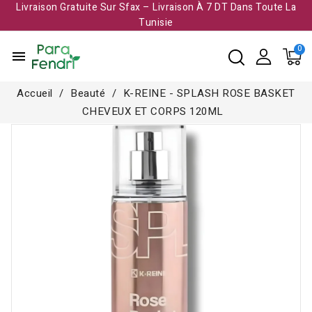
Livraison Gratuite Sur Sfax – Livraison À 7 DT Dans Toute La
Tunisie​
menu
Accueil
Beauté
K-REINE - SPLASH ROSE BASKET
CHEVEUX ET CORPS 120ML