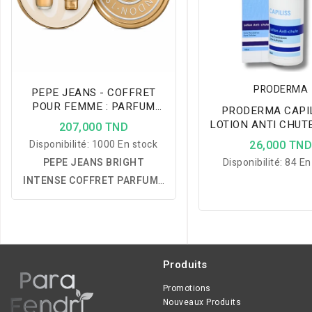
PRODERMA
PEPE JEANS - COFFRET
POUR FEMME : PARFUM
PRODERMA CAPIL
80ML + LAIT DE CORPS
LOTION ANTI CHUT
207,000 TND
100ML - BRIGHT INTENSE
Disponibilité:
1000 En stock
26,000 TN
PEPE JEANS BRIGHT
Disponibilité:
84 En
INTENSE COFFRET PARFUM :
un coffret élégant réunissant
une eau de parfum et un lait
pour le corps aux notes
fruitées de poire, pêche et
Produits
orange, sublimées par un cœur
floral et un fond gourmand de
Promotions
Nouveaux Produits
praliné, fève tonka, patchouli,