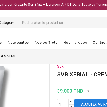
Livraison Gratuite Sur Sfax – Livraison À 7 DT Dans Toute La Tunisi
s
Nouveautés
Nos coffrets
Nos marques
Contact
SSES 50ML
SVR
SVR XERIAL - CR
39,000 TND
TTC
AJOUTER AU P