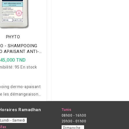
PHYTO
O - SHAMPOOING
 APAISANT ANTI-
NGEAISONS 250ML
45,000 TND
ibilité:
95 En stock
oing dermo-apaisant
me les démangeaisons,
it les rougeurs et
libre le cuir chevelu
Horaires Ramadhan
Tunis
08h00 - 16h30
ble dès la première
Lundi - Samedi
20h30 - 01h00
utilisation.
Sfax
Dimanche :