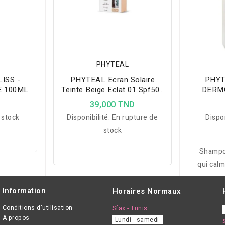
PHYTEAL
ISS -
PHYTEAL Ecran Solaire
PHYT
E 100ML
Teinte Beige Eclat 01 Spf50+
DERMO
+phytovera Offerte
DEMA
D
39,000 TND
 stock
Disponibilité:
En rupture de
Dispon
stock
Shampo
qui cal
rédu
rééqui
Information
Horaires Normaux
sensi
Conditions d'utilisation
Sfax - Tunis
A propos
Lundi - samedi