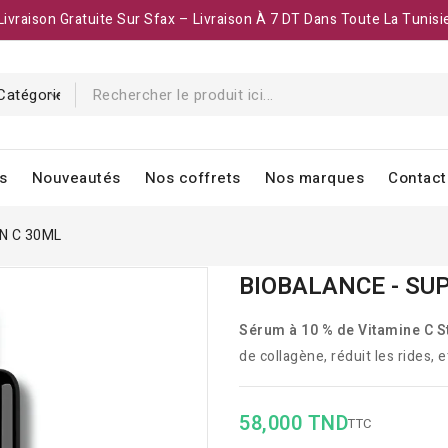
Livraison Gratuite Sur Sfax – Livraison À 7 DT Dans Toute La Tunisi
s
Nouveautés
Nos coffrets
Nos marques
Contact
N C 30ML
BIOBALANCE - SU
Sérum à 10 % de Vitamine C S
de collagène, réduit les rides, et
58,000 TND
TTC