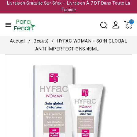
Livraison Gratuite Sur Sfax – Livraison À 7 DT Dans Toute La
Tunisie​
menu
Accueil
Beauté
HYFAC WOMAN - SOIN GLOBAL
ANTI IMPERFECTIONS 40ML