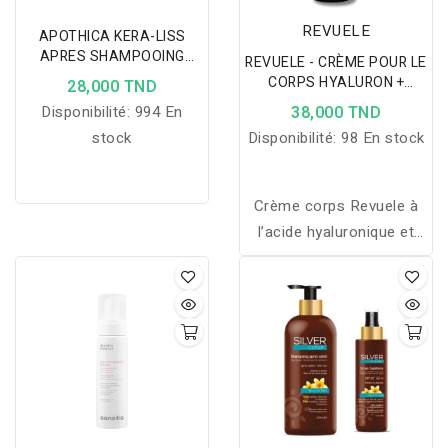
REVUELE
APOTHICA KERA-LISS
APRES SHAMPOOING
REVUELE - CRÈME POUR LE
PURIFIANT-
CORPS HYALURON +
28,000 TND
LISSANT,200ML(CHEVEUX
VITAMINE B5 250 ML
Disponibilité:
994 En
38,000 TND
GRAS A NORMAUX)
stock
Disponibilité:
98 En stock
Crème corps Revuele à
l’acide hyaluronique et
vitamine B5, hydrate
intensément, répare la
barrière cutanée et rend
la peau douce et
rafraîchie.